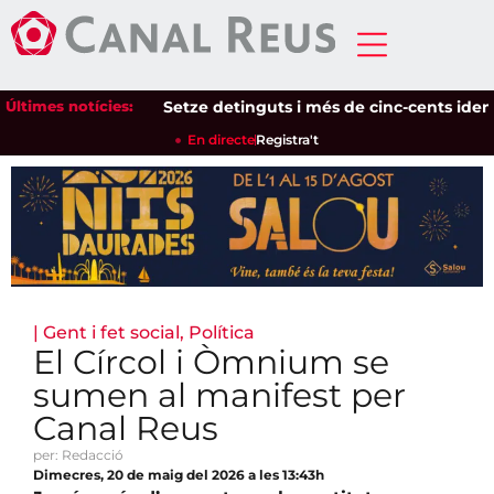
Últimes notícies:
Setze detinguts i més de cinc-cents identific
En directe
Registra't
|
Gent i fet social
,
Política
El Círcol i Òmnium se
sumen al manifest per
Canal Reus
per: Redacció
Dimecres, 20 de maig del 2026 a les 13:43h