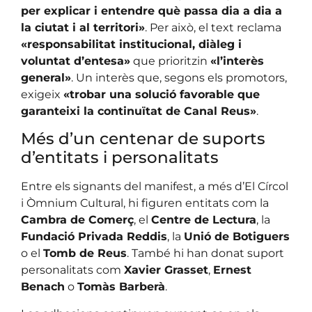
per explicar i entendre què passa dia a dia a
la ciutat i al territori»
. Per això, el text reclama
«responsabilitat institucional, diàleg i
voluntat d’entesa»
que prioritzin
«l’interès
general»
. Un interès que, segons els promotors,
exigeix
«trobar una solució favorable que
garanteixi la continuïtat de Canal Reus»
.
Més d’un centenar de suports
d’entitats i personalitats
Entre els signants del manifest, a més d’El Círcol
i Òmnium Cultural, hi figuren entitats com la
Cambra de Comerç
, el
Centre de Lectura
, la
Fundació Privada Reddis
, la
Unió de Botiguers
o el
Tomb de Reus
. També hi han donat suport
personalitats com
Xavier Grasset
,
Ernest
Benach
o
Tomàs Barberà
.