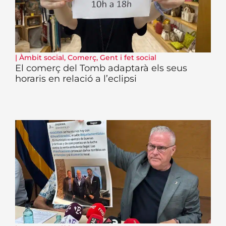
|
Àmbit social
,
Comerç
,
Gent i fet social
El comerç del Tomb adaptarà els seus
horaris en relació a l’eclipsi