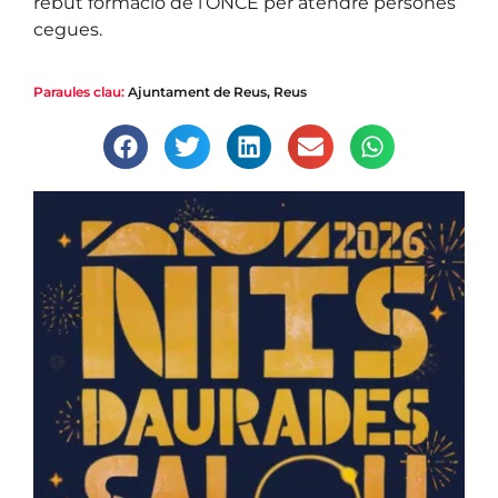
rebut formació de l’ONCE per atendre persones
cegues.
Paraules clau:
Ajuntament de Reus
,
Reus