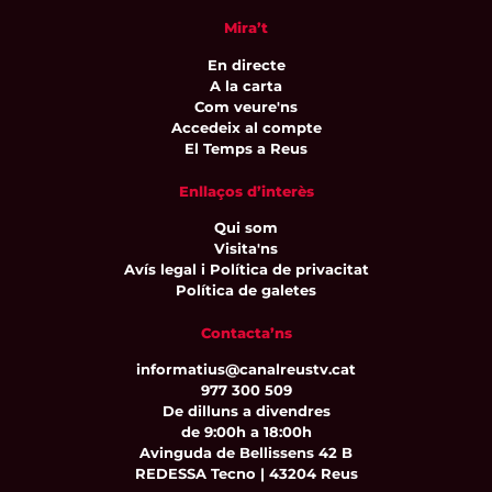
Mira’t
En directe
A la carta
Com veure'ns
Accedeix al compte
El Temps a Reus
Enllaços d’interès
Qui som
Visita'ns
Avís legal i Política de privacitat
Política de galetes
Contacta’ns
informatius@canalreustv.cat
977 300 509
De dilluns a divendres
de 9:00h a 18:00h
Avinguda de Bellissens 42 B
REDESSA Tecno | 43204 Reus