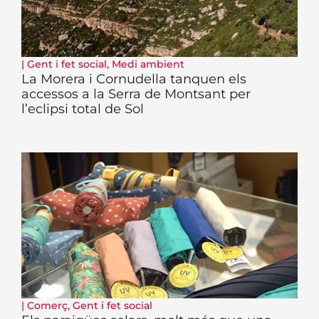
|
Gent i fet social
,
Medi ambient
La Morera i Cornudella tanquen els
accessos a la Serra de Montsant per
l’eclipsi total de Sol
|
Comerç
,
Gent i fet social