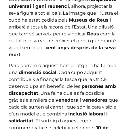
universal i geni reusenc
i, alhora, projectar la
seva figura a tot el país. La imatge que il·lustra el
cupó ha estat cedida pels
Museus de Reus
i
arribarà a tots els racons de l’Estat. Una difusió
que també serveix per reivindicar
Reus
com la
ciutat que va veure créixer el geni i que manté
viu el seu llegat
cent anys després de la seva
mort
.
Però darrere d’aquest homenatge hi ha també
una
dimensió social
. Cada cupó adquirit
contribueix a finançar la tasca que la ONCE
desenvolupa en benefici de les
persones amb
discapacitat
. Una feina que es fa possible
gràcies als milers de
venedors i venedores
que
cada dia surten al carrer i que són la cara visible
d’un model que combina
inclusió laboral i
solidaritat
. El sorteig d’aquest cupó
commemoratiu se celebrarà el proper
10 de