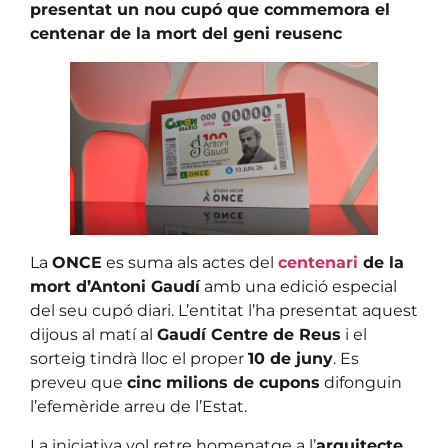
presentat un nou cupó que commemora el
centenar de la mort del geni reusenc
La
ONCE
es suma als actes del
centenari
de la
mort d’Antoni Gaudí
amb una edició especial
del seu cupó diari. L’entitat l’ha presentat aquest
dijous al matí al
Gaudí Centre de Reus
i el
sorteig tindrà lloc el proper
10 de juny
. Es
preveu que
cinc milions de cupons
difonguin
l’efemèride arreu de l’Estat.
La iniciativa vol retre homenatge a l’
arquitecte