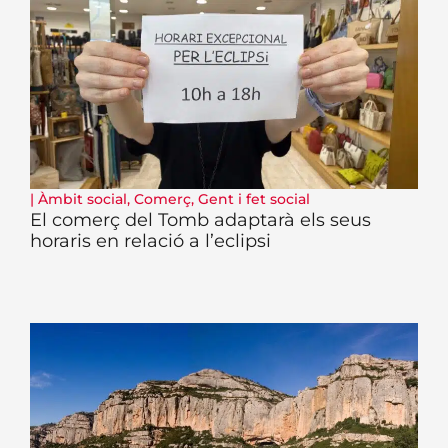
|
Àmbit social
,
Comerç
,
Gent i fet social
El comerç del Tomb adaptarà els seus
horaris en relació a l’eclipsi