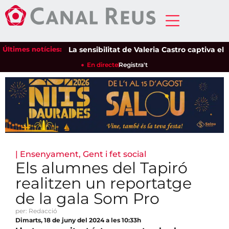
Últimes notícies:
La sensibilitat de Valeria Castro captiva el púb
En directe
Registra't
|
Ensenyament
,
Gent i fet social
Els alumnes del Tapiró
realitzen un reportatge
de la gala Som Pro
per: Redacció
Dimarts, 18 de juny del 2024 a les 10:33h