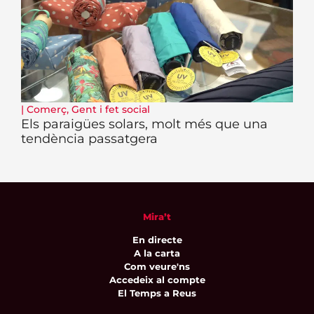
|
Comerç
,
Gent i fet social
Els paraigües solars, molt més que una
tendència passatgera
Mira’t
En directe
A la carta
Com veure'ns
Accedeix al compte
El Temps a Reus