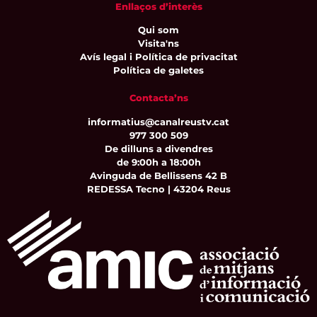
Enllaços d’interès
Qui som
Visita'ns
Avís legal i Política de privacitat
Política de galetes
Contacta’ns
informatius@canalreustv.cat
977 300 509
De dilluns a divendres
de 9:00h a 18:00h
Avinguda de Bellissens 42 B
REDESSA Tecno | 43204 Reus