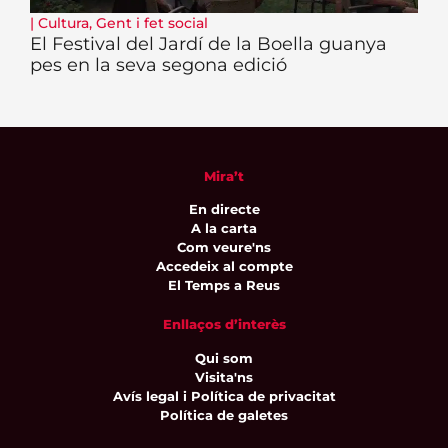
|
Cultura
,
Gent i fet social
El Festival del Jardí de la Boella guanya
pes en la seva segona edició
Mira’t
En directe
A la carta
Com veure'ns
Accedeix al compte
El Temps a Reus
Enllaços d’interès
Qui som
Visita'ns
Avís legal i Política de privacitat
Política de galetes