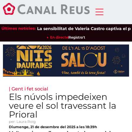
Últimes notícies:
La sensibilitat de Valeria Castro captiva el públi
En directe
Registra't
|
Gent i fet social
Els núvols impedeixen
veure el sol travessant la
Prioral
per: Laura Roig
Diumenge, 21 de desembre del 2025 a les 18:39h