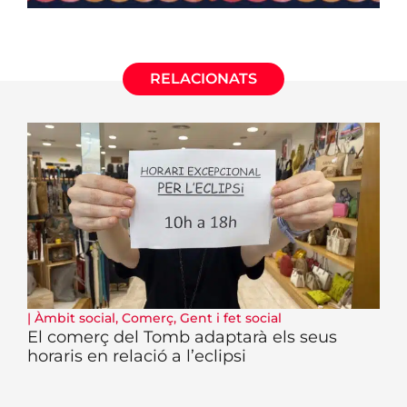
RELACIONATS
|
Àmbit social
,
Comerç
,
Gent i fet social
El comerç del Tomb adaptarà els seus
horaris en relació a l’eclipsi