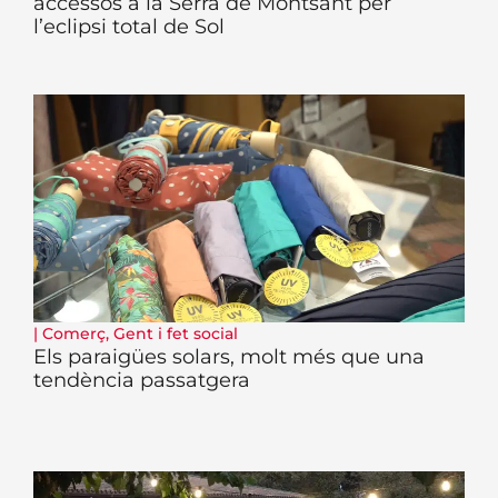
accessos a la Serra de Montsant per
l’eclipsi total de Sol
|
Comerç
,
Gent i fet social
Els paraigües solars, molt més que una
tendència passatgera