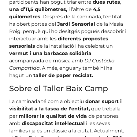
participants han pogut triar entre
dues rutes
,
una d’11,5 quilòmetres,
i l’altre de
4,5
quilòmetres
. Després de la caminada, l’entitat
ha obert portes del
Jardí Sensorial
de la Masia
Roig, perquè qui ho desitgés pogués descobrir i
interactuar amb les
diferents propostes
sensorials
de la instal·lació i ha celebrat un
vermut i una barbacoa solidària
,
acompanyada de música amb
DJ Custòdia
Compartida
. A més, enguany també hi ha
hagut un
taller de paper reciclat.
Sobre el Taller Baix Camp
La caminada té com a objectiu
donar suport i
visibilitat
a la tasca de l’entitat,
que treballa
per
millorar la qualitat de vida
de persones
amb
discapacitat intel·lectual
i les seves
famílies i ja és un clàssic a la ciutat. Actualment,