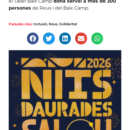
el Taller Baix Camp
dona servei a més de 300
persones
de Reus i del Baix Camp.
Paraules clau:
Inclusió
,
Reus
,
Solidaritat