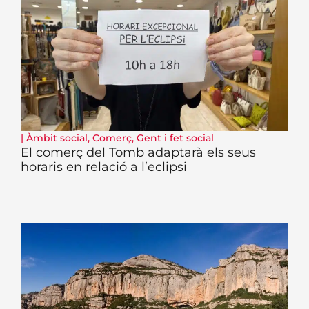
|
Àmbit social
,
Comerç
,
Gent i fet social
El comerç del Tomb adaptarà els seus
horaris en relació a l’eclipsi