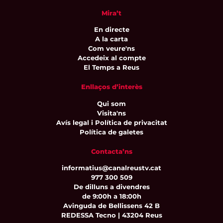
Mira’t
En directe
A la carta
Com veure'ns
Accedeix al compte
El Temps a Reus
Enllaços d’interès
Qui som
Visita'ns
Avís legal i Política de privacitat
Política de galetes
Contacta’ns
informatius@canalreustv.cat
977 300 509
De dilluns a divendres
de 9:00h a 18:00h
Avinguda de Bellissens 42 B
REDESSA Tecno | 43204 Reus