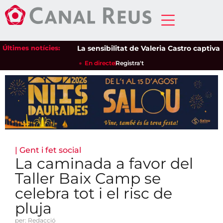
Últimes notícies:
La sensibilitat de Valeria Castro captiva el 
En directe
Registra't
|
Gent i fet social
La caminada a favor del
Taller Baix Camp se
celebra tot i el risc de
pluja
per: Redacció