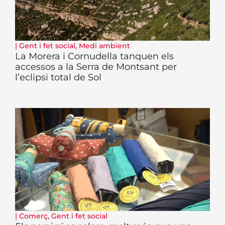
|
Gent i fet social
,
Medi ambient
La Morera i Cornudella tanquen els
accessos a la Serra de Montsant per
l’eclipsi total de Sol
|
Comerç
,
Gent i fet social