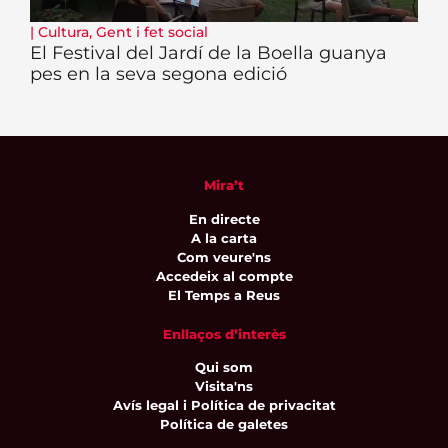
|
Cultura
,
Gent i fet social
El Festival del Jardí de la Boella guanya
pes en la seva segona edició
Mira’t
En directe
A la carta
Com veure'ns
Accedeix al compte
El Temps a Reus
Enllaços d’interès
Qui som
Visita'ns
Avís legal i Política de privacitat
Política de galetes