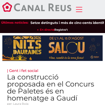
Últimes notícies:
Setze detinguts i més de cinc-cents identificats
En directe
Registra't
|
Gent i fet social
La construcció
proposada en el Concurs
de Paletes és en
homenatge a Gaudí
per: Laura Roig