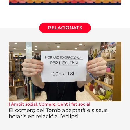
RELACIONATS
|
Àmbit social
,
Comerç
,
Gent i fet social
El comerç del Tomb adaptarà els seus
horaris en relació a l’eclipsi