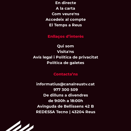
En directe
A la carta
Com veure'ns
Accedeix al compte
El Temps a Reus
Enllaços d’interès
Qui som
Visita'ns
Avís legal i Política de privacitat
Política de galetes
Contacta’ns
informatius@canalreustv.cat
977 300 509
De dilluns a divendres
de 9:00h a 18:00h
Avinguda de Bellissens 42 B
REDESSA Tecno | 43204 Reus