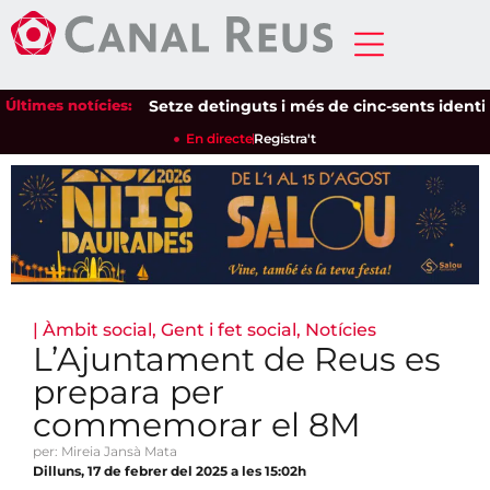
Últimes notícies:
Setze detinguts i més de cinc-sents identificat
En directe
Registra't
|
Àmbit social
,
Gent i fet social
,
Notícies
L’Ajuntament de Reus es
prepara per
commemorar el 8M
per: Mireia Jansà Mata
Dilluns, 17 de febrer del 2025 a les 15:02h