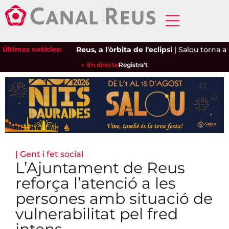
Últimes notícies:
Reus, a l'òrbita de l'eclipsi
|
Salou torna a dem
En directe
Registra't
|
Gent i fet social
L’Ajuntament de Reus
reforça l’atenció a les
persones amb situació de
vulnerabilitat pel fred