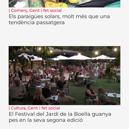
|
Comerç
,
Gent i fet social
Els paraigües solars, molt més que una
tendència passatgera
|
Cultura
,
Gent i fet social
El Festival del Jardí de la Boella guanya
pes en la seva segona edició