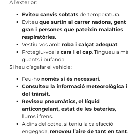
A l’exterior:
Eviteu canvis sobtats
de temperatura.
Eviteu
que surtin al carrer nadons, gent
gran i persones que pateixin malalties
respiratòries.
Vestiu-vos amb
roba i calçat adequat
.
Protegiu-vos la
cara i el cap
. Tingueu a mà
guants i bufanda.
Si heu d’agafar el vehicle:
Feu-ho
només si és necessari.
Consulteu la informació meteorològica i
del trànsit.
Reviseu pneumàtics, el líquid
anticongelant, estat de les bateries
,
llums i frens.
A dins del cotxe, si teniu la calefacció
engegada,
renoveu l’aire de tant en tant
.