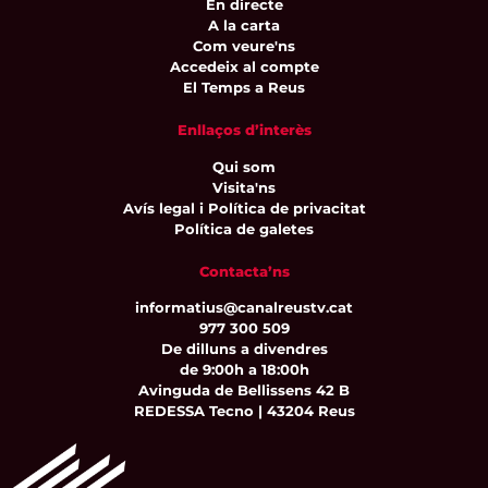
En directe
A la carta
Com veure'ns
Accedeix al compte
El Temps a Reus
Enllaços d’interès
Qui som
Visita'ns
Avís legal i Política de privacitat
Política de galetes
Contacta’ns
informatius@canalreustv.cat
977 300 509
De dilluns a divendres
de 9:00h a 18:00h
Avinguda de Bellissens 42 B
REDESSA Tecno | 43204 Reus