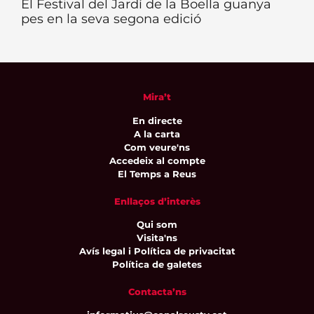
El Festival del Jardí de la Boella guanya
pes en la seva segona edició
Mira’t
En directe
A la carta
Com veure'ns
Accedeix al compte
El Temps a Reus
Enllaços d’interès
Qui som
Visita'ns
Avís legal i Política de privacitat
Política de galetes
Contacta’ns