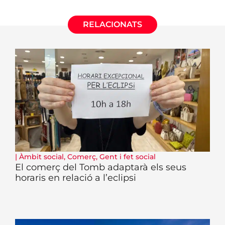
RELACIONATS
|
Àmbit social
,
Comerç
,
Gent i fet social
El comerç del Tomb adaptarà els seus
horaris en relació a l’eclipsi