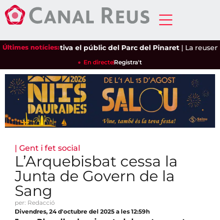
ia Castro captiva el públic del Parc del Pinaret
Últimes notícies:
|
La reusenca A
En directe
Registra't
|
Gent i fet social
L’Arquebisbat cessa la
Junta de Govern de la
Sang
per: Redacció
Divendres, 24 d'octubre del 2025 a les 12:59h