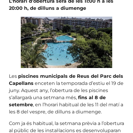
L’horari d’obertura serà de les 11:00 h a les
20:00 h, de dilluns a diumenge
Les
piscines municipals de Reus del Parc dels
Capellans
enceten la temporada d’estiu el 19 de
juny. Aquest any, l’obertura de les piscines
s’allargarà una setmana més,
fins al 8 de
setembre
, en l’horari habitual de les 11 del matí a
les 8 del vespre, de dilluns a diumenge.
Com ja és habitual, la setmana prèvia a l’obertura
al públic de les instal·lacions es desenvoluparan