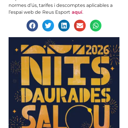
normes d’ús, tarifes i descomptes aplicables a
l’espai web de
Reus Esport
aquí
.