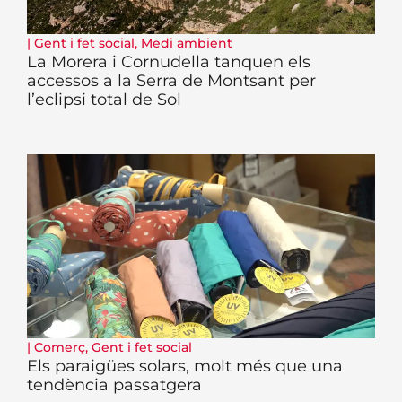
|
Gent i fet social
,
Medi ambient
La Morera i Cornudella tanquen els
accessos a la Serra de Montsant per
l’eclipsi total de Sol
|
Comerç
,
Gent i fet social
Els paraigües solars, molt més que una
tendència passatgera