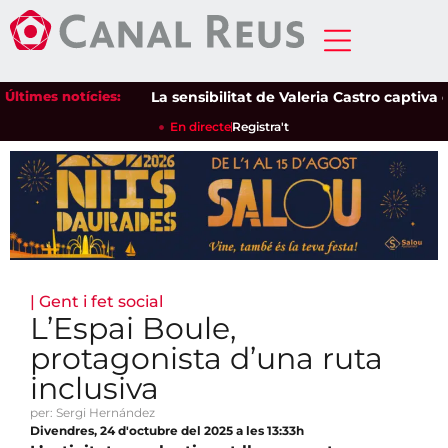
Últimes notícies:
La sensibilitat de Valeria Castro captiva el p
En directe
Registra't
|
Gent i fet social
L’Espai Boule,
protagonista d’una ruta
inclusiva
per: Sergi Hernández
Divendres, 24 d'octubre del 2025 a les 13:33h