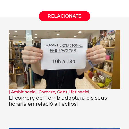
RELACIONATS
|
Àmbit social
,
Comerç
,
Gent i fet social
El comerç del Tomb adaptarà els seus
horaris en relació a l’eclipsi