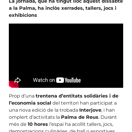
La jornada, que ha tingut lloc aquest dissabte
a la Palma, ha inclòs xerrades, tallers, jocs i
exhibicions
Prop d’una
trentena d’entitats solidàries i de
l’economia social
del territori han participat a
una nova edició de la trobada
Interjove
, i han
omplert d’activitats la
Palma de Reus
. Durant
més de
10 hores
l’espai ha acollit tallers, jocs,
demostracions culinàries, de ball o esportives…