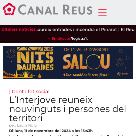
ecà
Últimes notícies:
|
Siloë exhaureix entrades i incendia el Pinaret
|
El Reus F
En directe
Registra't
|
Gent i fet social
L’Interjove reuneix
nouvinguts i persones del
territori
per: Laura Roig
Dilluns, 11 de novembre del 2024 a les 13:43h