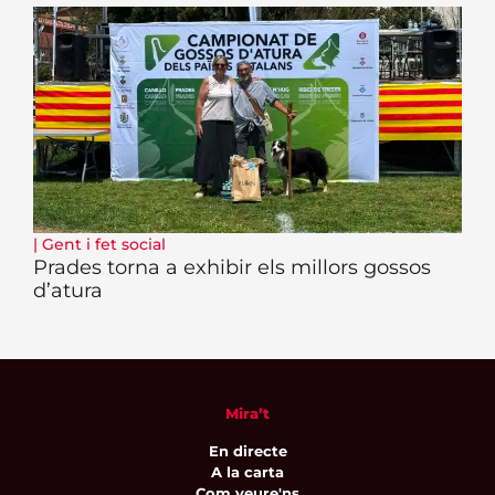
|
Gent i fet social
Prades torna a exhibir els millors gossos
d’atura
Mira’t
En directe
A la carta
Com veure'ns