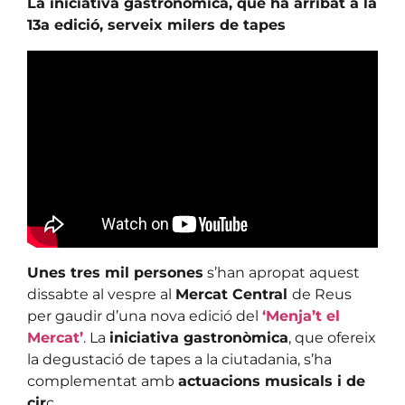
La iniciativa gastronòmica, que ha arribat a la
13a edició, serveix milers de tapes
Unes tres mil persones
s’han apropat aquest
dissabte al vespre al
Mercat Central
de Reus
per gaudir d’una nova edició del
‘Menja’t el
Mercat’
. La
iniciativa gastronòmica
, que ofereix
la degustació de tapes a la ciutadania, s’ha
complementat amb
actuacions musicals i de
cir
c.