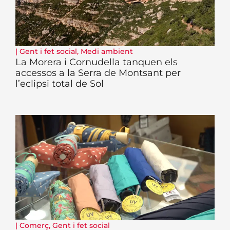
|
Gent i fet social
,
Medi ambient
La Morera i Cornudella tanquen els
accessos a la Serra de Montsant per
l’eclipsi total de Sol
|
Comerç
,
Gent i fet social