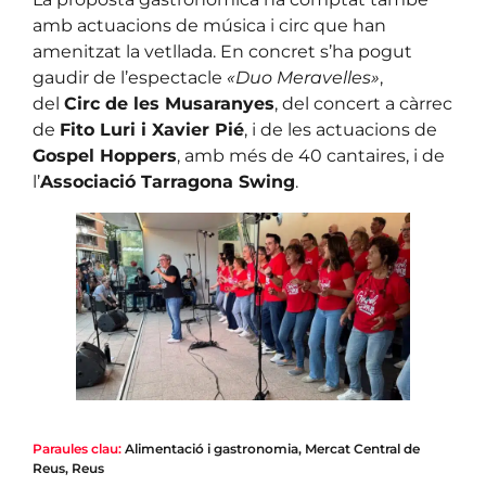
amb actuacions de música i circ que han
amenitzat la vetllada. En concret s’ha pogut
gaudir de l’espectacle
«Duo Meravelles»
,
del
Circ de les Musaranyes
, del concert a càrrec
de
Fito Luri i Xavier Pié
, i de les actuacions de
Gospel Hoppers
, amb més de 40 cantaires, i de
l’
Associació Tarragona Swing
.
Paraules clau:
Alimentació i gastronomia
,
Mercat Central de
Reus
,
Reus