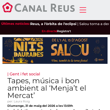
Últimes notícies:
Reus, a l'òrbita de l'eclipsi
|
Salou torna a deman
En directe
Registra't
|
Gent i fet social
Tapes, música i bon
ambient al ‘Menja’t el
Mercat’
per: Laura Roig
Diumenge, 31 de maig del 2026 a les 13:59h