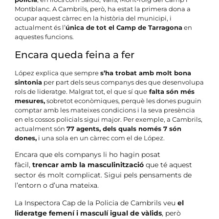
Montblanc. A Cambrils, però, ha estat la primera dona a
ocupar aquest càrrec en la història del municipi, i
actualment és l’
única de tot el Camp de Tarragona
en
aquestes funcions.
Encara queda feina a fer
López explica que sempre
s’ha trobat amb molt bona
sintonia
per part dels seus companys des que desenvolupa
rols de lideratge. Malgrat tot, el que sí que
falta són més
mesures,
sobretot econòmiques, perquè les dones puguin
comptar amb les mateixes condicions i la seva presència
en els cossos policials sigui major. Per exemple, a Cambrils,
actualment són
77 agents, dels quals només 7 són
dones,
i una sola en un càrrec com el de López.
Encara que els companys li ho hagin posat
fàcil,
trencar amb la masculinització
que té aquest
sector és molt complicat. Sigui pels pensaments de
l’entorn o d’una mateixa.
La Inspectora Cap de la Policia de Cambrils veu
el
lideratge femení i masculí igual de vàlids
, però