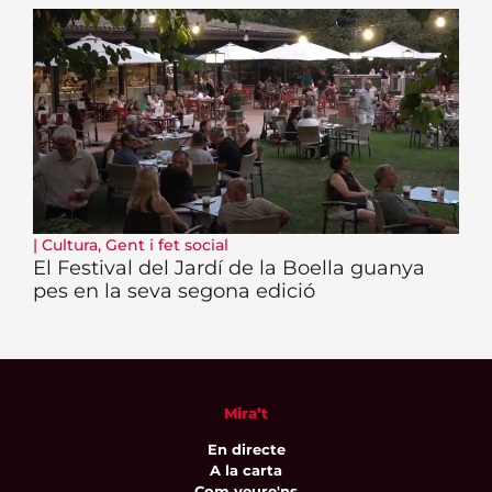
|
Cultura
,
Gent i fet social
El Festival del Jardí de la Boella guanya
pes en la seva segona edició
Mira’t
En directe
A la carta
Com veure'ns