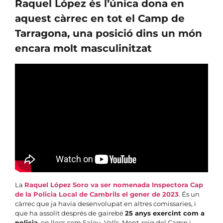
Raquel López és l’única dona en
aquest càrrec en tot el Camp de
Tarragona, una posició dins un món
encara molt masculinitzat
La
Raquel López Soro va ser nomenada Inspectora Cap
de la Policia Local de Cambrils el gener de 2023
. És un
càrrec que ja havia desenvolupat en altres comissaries, i
que ha assolit després de gairebé
25 anys exercint com a
policia
, en llocs com Salou, Valls, Mont-roig del Camp i