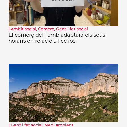
|
Àmbit social
,
Comerç
,
Gent i fet social
El comerç del Tomb adaptarà els seus
horaris en relació a l’eclipsi
|
Gent i fet social
,
Medi ambient