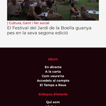
|
Cultura
,
Gent i fet social
El Festival del Jardí de la Boella guanya
pes en la seva segona edició
Mira’t
En directe
A la carta
Com veure'ns
Accedeix al compte
El Temps a Reus
Enllaços d’interès
Qui som