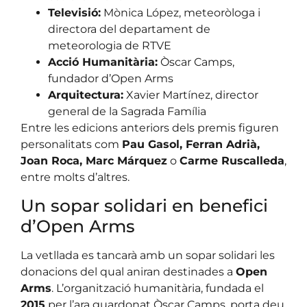
Televisió:
Mònica López, meteoròloga i
directora del departament de
meteorologia de RTVE
Acció Humanitària:
Òscar Camps,
fundador d’Open Arms
Arquitectura:
Xavier Martínez, director
general de la Sagrada Família
Entre les edicions anteriors dels premis figuren
personalitats com
Pau Gasol, Ferran Adrià,
Joan Roca, Marc Márquez
o
Carme Ruscalleda
,
entre molts d’altres.
Un sopar solidari en benefici
d’Open Arms
La vetllada es tancarà amb un sopar solidari les
donacions del qual aniran destinades a
Open
Arms
. L’organització humanitària, fundada el
2015
per l’ara guardonat Òscar Camps, porta deu