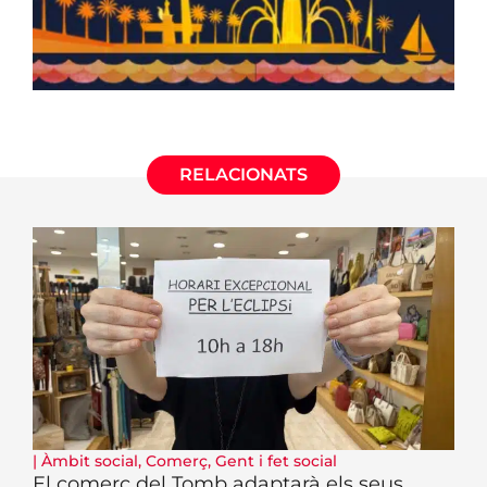
RELACIONATS
|
Àmbit social
,
Comerç
,
Gent i fet social
El comerç del Tomb adaptarà els seus