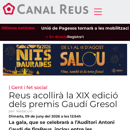
Últimes notícies:
Unió de Pagesos tornarà a les mobilitzacions pe
En directe
Registra't
|
Gent i fet social
Reus acollirà la XIX edició
dels premis Gaudí Gresol
per: Redacció
Dimarts, 09 de juny del 2026 a les 12:54h
La gala, que se celebrarà a l’Auditori Antoni
Gaudí de firaReus, inclou entre les