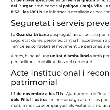
L’1
de novembre
, s’oferirà un
servei gratuït
amb sor
del Burgar
, amb parada al
polígon Granja Vila
. La
8:52 i les 18:11 h
. La informació detallada es pot co
Seguretat i serveis preve
La
Guàrdia Urbana
desplegarà un dispositiu per reg
seguretat de les persones, tant si hi accedeixen a 
També es controlarà el moviment de persones a les
A més, hi haurà una
unitat d’ambulància
amb pers
per facilitar la mobilitat dins del cementiri.
Acte institucional i rec
patrimonial
L’1
de novembre a les 11 h
, l’Ajuntament de Reus 
dels Fills Il·lustres
, en homenatge a totes les pers
matí, la música acompanyarà els visitants amb un