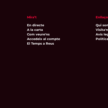
Mira’t
Enllaço
En directe
Qui so
A la carta
Visita'
Com veure'ns
Avís leg
Accedeix al compte
Polític
El Temps a Reus