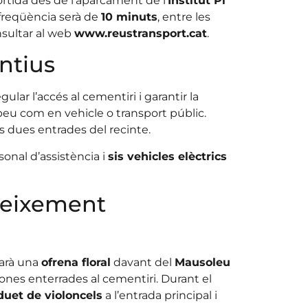
tida des de l’aparcament de l’
Institut Pi
 freqüència serà de
10 minuts
, entre les
nsultar al web
www.reustransport.cat
.
ntius
ular l’accés al cementiri i garantir la
peu com en vehicle o transport públic.
 dues entrades del recinte.
onal d’assistència i
sis vehicles elèctrics
oneixement
farà una
ofrena floral
davant del
Mausoleu
ones enterrades al cementiri. Durant el
duet de violoncels
a l’entrada principal i