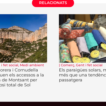
RELACIONATS
i fet social
,
Medi ambient
|
Comerç
,
Gent i fet social
orera i Cornudella
Els paraigües solars, 
uen els accessos a la
més que una tendènc
a de Montsant per
passatgera
ipsi total de Sol