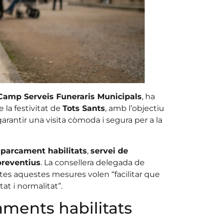
amp Serveis Funeraris Municipals
, ha
 la festivitat de
Tots Sants
, amb l’objectiu
garantir una visita còmoda i segura per a la
aparcament habilitats
,
servei de
preventius
. La consellera delegada de
otes aquestes mesures volen “facilitar que
at i normalitat”.
aments habilitats