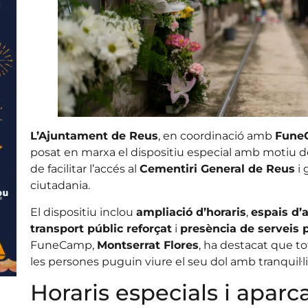
L’Ajuntament de Reus
, en coordinació amb
FuneC
posat en marxa el dispositiu especial amb motiu de
de facilitar l’accés al
Cementiri General de Reus
i 
ciutadania.
El dispositiu inclou
ampliació d’horaris
,
espais d’
transport públic reforçat
i
presència de serveis 
FuneCamp,
Montserrat Flores
, ha destacat que t
les persones puguin viure el seu dol amb tranquil·lit
Horaris especials i aparc