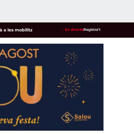
mobilitzacions per defensar els cultius de la garrofa i l'amet
En directe
Registra't