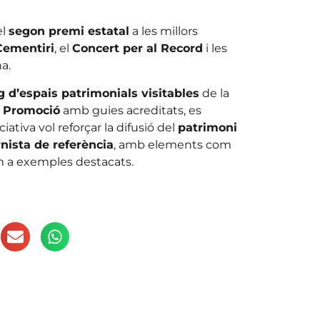
el
segon premi estatal
a les millors
Cementiri
, el
Concert per al Record
i les
a.
g d’espais patrimonials visitables
de la
 Promoció
amb guies acreditats, es
ativa vol reforçar la difusió del
patrimoni
nista de referència
, amb elements com
 a exemples destacats.