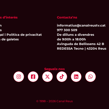
s d’interès
Contacta’ns
m
informatius@canalreustv.cat
ns
977 300 509
al i Política de privacitat
De dilluns a divendres
a de galetes
de 9:00h a 18:00h
Avinguda de Bellissens 42 B
REDESSA Tecno | 43204 Reus
Segueix-nos
© 1998 – 2026 Canal Reus