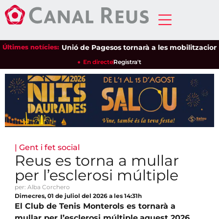
Últimes notícies:
Unió de Pagesos tornarà a les mobilitzacions per 
En directe
Registra't
|
Gent i fet social
Reus es torna a mullar
per l’esclerosi múltiple
per: Alba Corchero
Dimecres, 01 de juliol del 2026 a les 14:31h
El Club de Tenis Monterols es tornarà a
mullar per l’esclerosi múltiple
aquest 2026