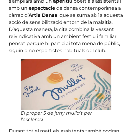
s’ampliarà amb un
aperitiu
obert als assistents i
amb un
espectacle
de dansa contemporànea a
càrrec d’
Artis Dansa
, que se suma així a aquesta
acció de sensibilització entorn de la malaltia.
D’aquesta manera, la cita combina la vessant
reivindicativa amb un ambient festiu i familiar,
pensat perquè hi participi tota mena de públic,
siguin o no esportistes habituals del club.
El proper 5 de juny mulla’t per
l’esclerosi
Durant tot el matí, els assistents també podran