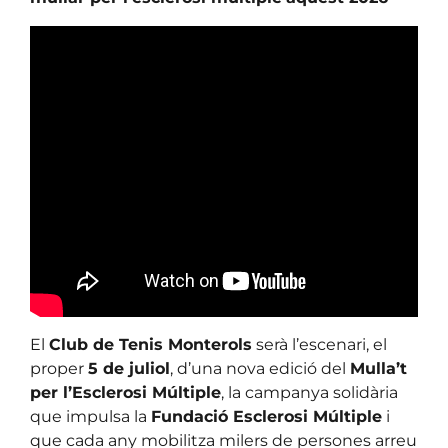
El
Club de Tenis Monterols
serà l’escenari, el
proper
5 de juliol
, d’una nova edició del
Mulla’t
per l’Esclerosi Múltiple
, la campanya solidària
que impulsa la
Fundació Esclerosi Múltiple
i
que cada any mobilitza milers de persones arreu