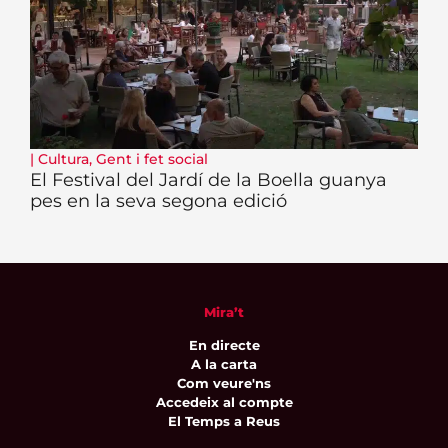
|
Cultura
,
Gent i fet social
El Festival del Jardí de la Boella guanya
pes en la seva segona edició
Mira’t
En directe
A la carta
Com veure'ns
Accedeix al compte
El Temps a Reus