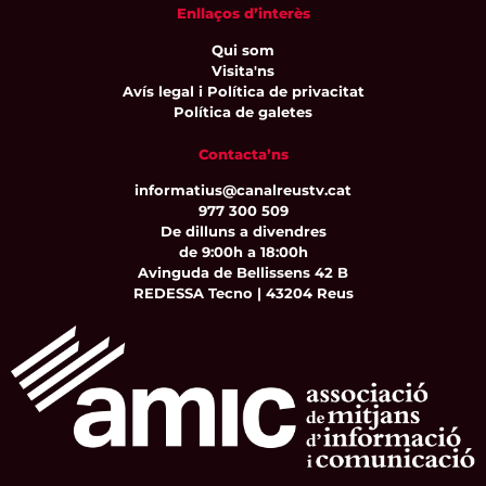
Enllaços d’interès
Qui som
Visita'ns
Avís legal i Política de privacitat
Política de galetes
Contacta’ns
informatius@canalreustv.cat
977 300 509
De dilluns a divendres
de 9:00h a 18:00h
Avinguda de Bellissens 42 B
REDESSA Tecno | 43204 Reus