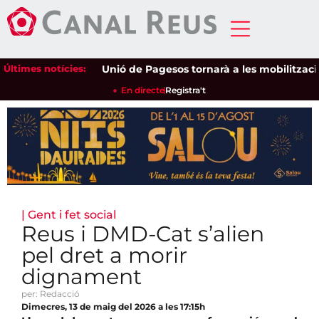
Últimes notícies:
Unió de Pagesos tornarà a les mobilitzacions p
En directe
Registra't
|
Gent i fet social
Reus i DMD-Cat s’alien
pel dret a morir
dignament
per: Redacció
Dimecres, 13 de maig del 2026 a les 17:15h