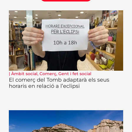
|
Àmbit social
,
Comerç
,
Gent i fet social
El comerç del Tomb adaptarà els seus
horaris en relació a l’eclipsi