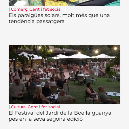
|
Comerç
,
Gent i fet social
Els paraigües solars, molt més que una
tendència passatgera
|
Cultura
,
Gent i fet social
El Festival del Jardí de la Boella guanya
pes en la seva segona edició