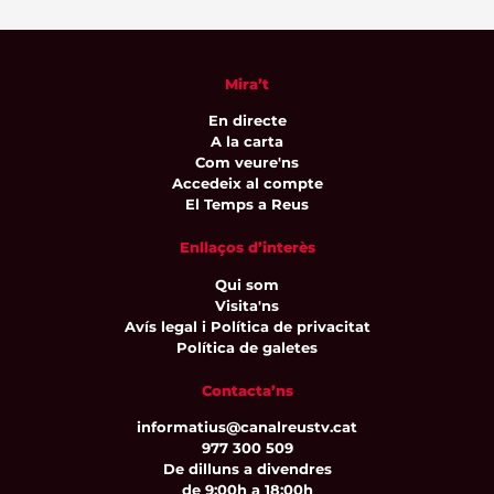
Mira’t
En directe
A la carta
Com veure'ns
Accedeix al compte
El Temps a Reus
Enllaços d’interès
Qui som
Visita'ns
Avís legal i Política de privacitat
Política de galetes
Contacta’ns
informatius@canalreustv.cat
977 300 509
De dilluns a divendres
de 9:00h a 18:00h