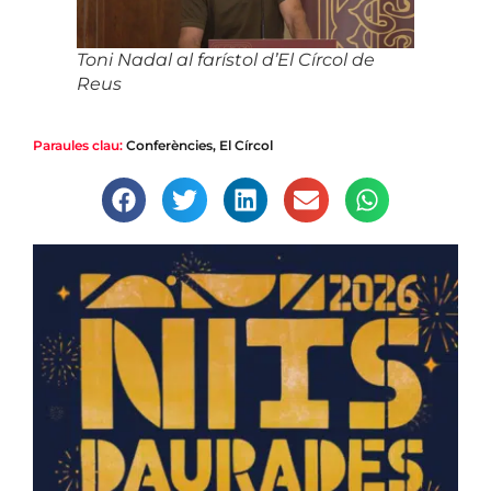
Toni Nadal al farístol d’El Círcol de
Reus
Paraules clau:
Conferències
,
El Círcol