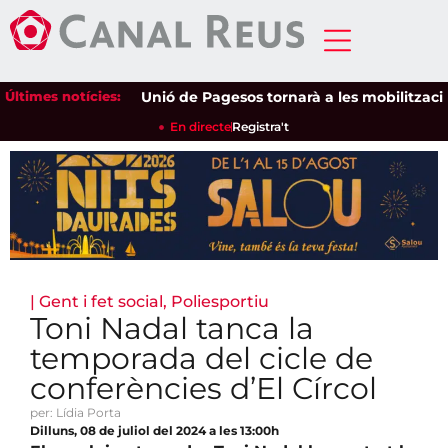
Últimes notícies:
Unió de Pagesos tornarà a les mobilitzacions p
En directe
Registra't
|
Gent i fet social
,
Poliesportiu
Toni Nadal tanca la
temporada del cicle de
conferències d’El Círcol
per: Lídia Porta
Dilluns, 08 de juliol del 2024 a les 13:00h