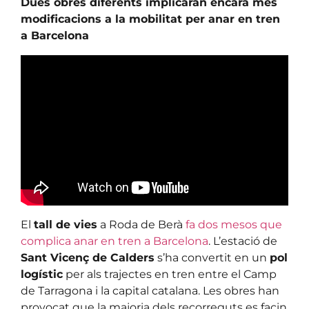
Dues obres diferents implicaran encara més
modificacions a la mobilitat per anar en tren
a Barcelona
El
tall de vies
a Roda de Berà
fa dos mesos que
complica anar en tren a Barcelona
. L’estació de
Sant Vicenç de Calders
s’ha convertit en un
pol
logístic
per als trajectes en tren entre el Camp
de Tarragona i la capital catalana. Les obres han
provocat que la majoria dels recorreguts es facin