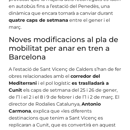
en autobús fins a l’estació del Penedès, una
dinàmica que encara tornarà a canviar durant
quatre caps de setmana
entre el gener i el
març.
Noves modificacions al pla de
mobilitat per anar en tren a
Barcelona
A l’estació de Sant Vicenç de Calders s’han de fer
obres relacionades amb el
corredor del
Mediterrani
i el pol logístic
es traslladarà a
Cunit
els caps de setmana del 25 i 26 de gener,
de l’1 i el 2 i el 8 i 9 de febrer i de l’1 i 2 de març. El
director de Rodalies Catalunya,
Antonio
Carmona
, explica que «les diferents
destinacions que tenim a Sant Vicenç es
replicaran a Cunit, que es convertirà en aquest