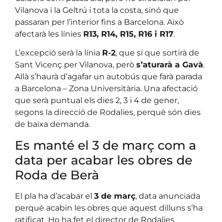
Vilanova i la Geltrú i tota la costa, sinó que
passaran per l’interior fins a Barcelona. Això
afectarà les línies
R13, R14, R15, R16 i R17
.
L’excepció serà la línia
R-2
, que sí que sortirà de
Sant Vicenç per Vilanova, però
s’aturarà a Gavà
.
Allà s’haurà d’agafar un autobús que farà parada
a Barcelona – Zona Universitària. Una afectació
que serà puntual els dies 2, 3 i 4 de gener,
segons la direcció de Rodalies, perquè són dies
de baixa demanda.
Es manté el 3 de març com a
data per acabar les obres de
Roda de Berà
El pla ha d’acabar el
3 de març
, data anunciada
perquè acabin les obres que aquest dilluns s’ha
ratificat. Ho ha fet el director de Rodalies,