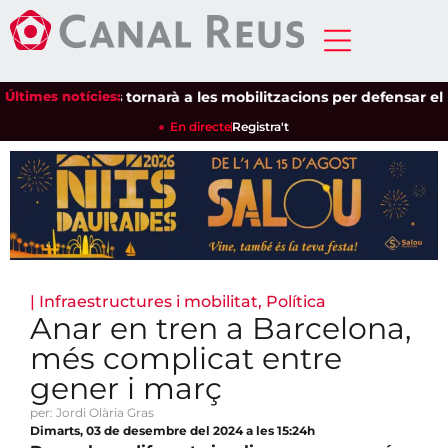
de Pagesos tornarà a les mobilitzacions per defensar els cultiu
Últimes notícies:
En directe
Registra't
|
Infraestructures i mobilitat
,
Política
Anar en tren a Barcelona,
més complicat entre
gener i març
per: Jordi Olària Gras
Dimarts, 03 de desembre del 2024 a les 15:24h