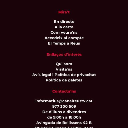
Mira’t
En directe
A la carta
Com veure'ns
Accedeix al compte
El Temps a Reus
Enllaços d’interès
Qui som
Visita'ns
Avís legal i Política de privacitat
Política de galetes
Contacta’ns
informatius@canalreustv.cat
977 300 509
De dilluns a divendres
de 9:00h a 18:00h
Avinguda de Bellissens 42 B
REDESSA Tecno | 43204 Reus