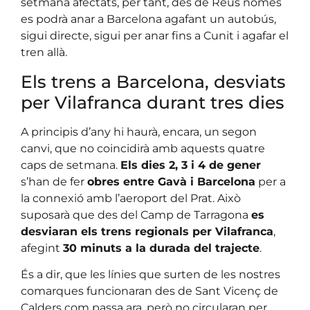
setmana afectats, per tant, des de Reus només
es podrà anar a Barcelona agafant un autobús,
sigui directe, sigui per anar fins a Cunit i agafar el
tren allà.
Els trens a Barcelona, desviats
per Vilafranca durant tres dies
A principis d’any hi haurà, encara, un segon
canvi, que no coincidirà amb aquests quatre
caps de setmana.
Els dies 2, 3 i 4 de gener
s’han de fer
obres entre Gavà i Barcelona
per a
la connexió amb l’aeroport del Prat. Això
suposarà que des del Camp de Tarragona
es
desviaran els trens regionals per Vilafranca
,
afegint
30 minuts a la durada del trajecte
.
És a dir, que les línies que surten de les nostres
comarques funcionaran des de Sant Vicenç de
Calders com passa ara, però no circularan per