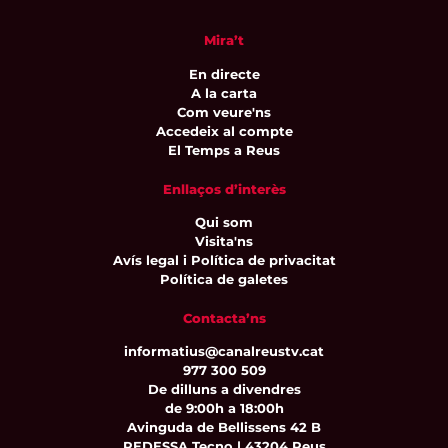
Mira’t
En directe
A la carta
Com veure'ns
Accedeix al compte
El Temps a Reus
Enllaços d’interès
Qui som
Visita'ns
Avís legal i Política de privacitat
Política de galetes
Contacta’ns
informatius@canalreustv.cat
977 300 509
De dilluns a divendres
de 9:00h a 18:00h
Avinguda de Bellissens 42 B
REDESSA Tecno | 43204 Reus