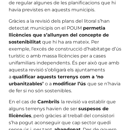
de regular algunes de les planificacions que hi
havia previstes en aquests municipis.
Gràcies a la revisió dels plans del litoral s’han
detectat municipis on el POUM
permetia
llicències que s’allunyen del concepte de
sostenibilitat
que hi ha ara mateix. Per
exemple, l’excés de construcció d’habitatge d’ús
turístic o amb massa llicències per a cases
unifamiliars independents. És per això que amb
aquesta revisió s’obligarà els ajuntaments
a
qualificar aquests terrenys com a ‘no
urbanitzables’
o a
modificar l’ús
que se n’havia
de fer si no són sostenibles.
En el cas de
Cambrils
la revisió va establir que
alguns terrenys havien de ser
suspesos de
llicències
, però gràcies al treball del consistori
s’ha pogut aconseguir que cap sector quedi
sense ús i, per tant,
abandonat
. Des de govern,