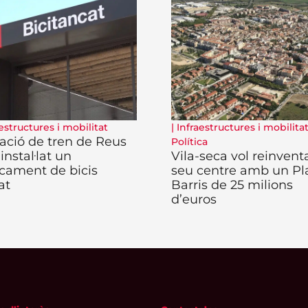
estructures i mobilitat
|
Infraestructures i mobilita
tació de tren de Reus
Política
 instal·lat un
Vila-seca vol reinventa
cament de bicis
seu centre amb un Pl
at
Barris de 25 milions
d’euros