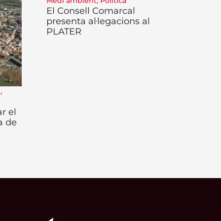
Medi ambient
,
Política
El Consell Comarcal
presenta al·legacions al
PLATER
t
,
r el
a de