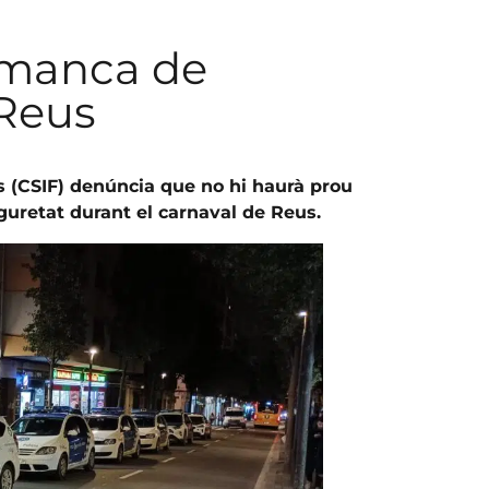
 manca de
 Reus
s (CSIF) denúncia que no hi haurà prou
guretat durant el carnaval de Reus.