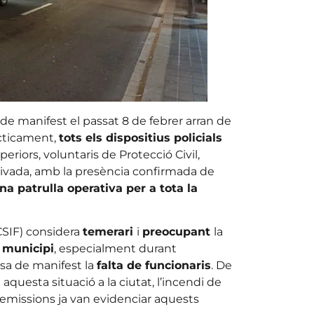
de manifest el passat 8 de febrer arran de
àcticament,
tots els dispositius policials
riors, voluntaris de Protecció Civil,
privada, amb la presència confirmada de
a patrulla operativa per a tota la
CSIF) considera
temerari
i
preocupant
la
 municipi
, especialment durant
sa de manifest la
falta de funcionaris
. De
aquesta situació a la ciutat, l’incendi de
 emissions ja van evidenciar aquests