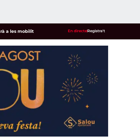
s mobilitzacions per defensar els cultius de la garrofa i l'ame
En directe
Registra't