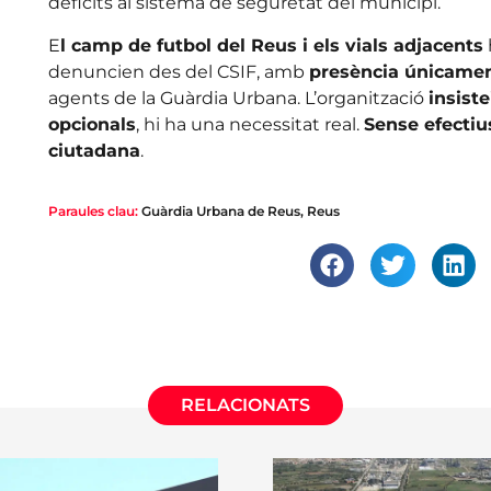
dèficits al sistema de seguretat del municipi.
E
l camp de futbol del Reus i els vials adjacents
denuncien des del CSIF, amb
presència únicamen
agents de la Guàrdia Urbana. L’organització
insist
opcionals
, hi ha una necessitat real.
Sense efecti
ciutadana
.
Paraules clau:
Guàrdia Urbana de Reus
,
Reus
RELACIONATS