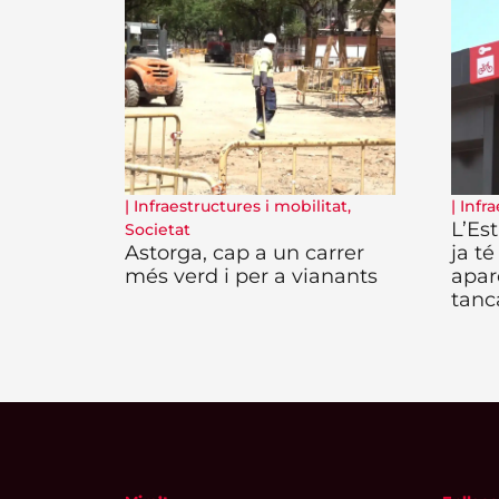
|
Infraestructures i mobilitat
,
|
Infra
L’Es
Societat
Astorga, cap a un carrer
ja té
més verd i per a vianants
apar
tanc