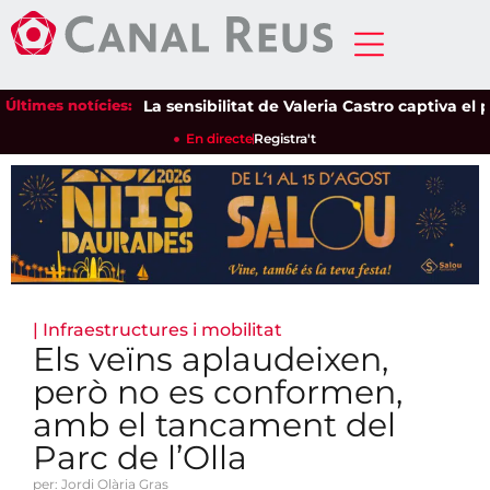
Últimes notícies:
La sensibilitat de Valeria Castro captiva el púb
En directe
Registra't
|
Infraestructures i mobilitat
Els veïns aplaudeixen,
però no es conformen,
amb el tancament del
Parc de l’Olla
per: Jordi Olària Gras