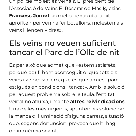
un pol de molèsties veïnals. El president de
l’Associació de Veïns El Roserar de Mas Iglesias,
Francesc Jornet
, admet que «aquí a la nit
aprofiten per venir a fer botellons, molesten als
veïns i llencen vidres».
Els veïns no veuen suficient
tancar el Parc de l’Olla de nit
És per això que admet que «estem satisfets,
perquè per fi hem aconseguit el que tots els
veïns i veïnes volíem, que és que aquest parc
estigués en condicions i tancat». Amb la solució
per aquest problema sobre la taula, l’entitat
veïnal no afluixa, i manté
altres reivindicacions
.
Una de les més urgents, apunten, és solucionar
la manca d’il·luminació d’alguns carrers, situació
que, segons denuncien, provoca que hi hagi
delinqüència sovint.