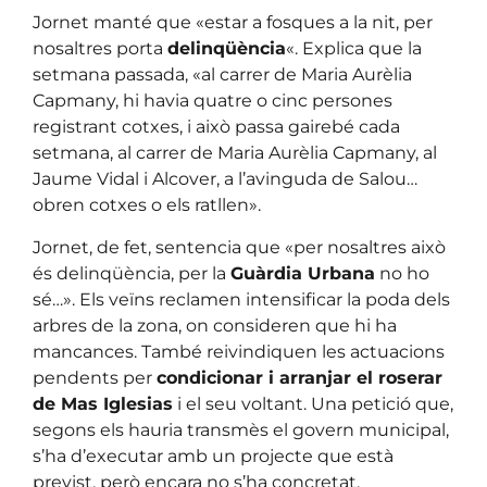
Jornet manté que «estar a fosques a la nit, per
nosaltres porta
delinqüència
«. Explica que la
setmana passada, «al carrer de Maria Aurèlia
Capmany, hi havia quatre o cinc persones
registrant cotxes, i això passa gairebé cada
setmana, al carrer de Maria Aurèlia Capmany, al
Jaume Vidal i Alcover, a l’avinguda de Salou…
obren cotxes o els ratllen».
Jornet, de fet, sentencia que «per nosaltres això
és delinqüència, per la
Guàrdia Urbana
no ho
sé…». Els veïns reclamen intensificar la poda dels
arbres de la zona, on consideren que hi ha
mancances. També reivindiquen les actuacions
pendents per
condicionar i arranjar el roserar
de Mas Iglesias
i el seu voltant. Una petició que,
segons els hauria transmès el govern municipal,
s’ha d’executar amb un projecte que està
previst, però encara no s’ha concretat.