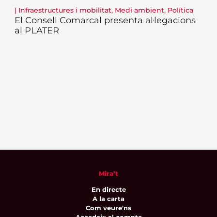
|
Infraestructures i mobilitat
,
Medi ambient
,
Política
El Consell Comarcal presenta al·legacions
al PLATER
Mira’t
En directe
A la carta
Com veure'ns
Accedeix al compte