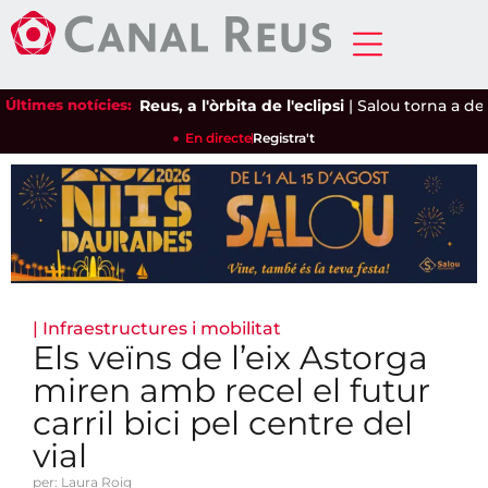
Últimes notícies:
Reus, a l'òrbita de l'eclipsi
|
Salou torna a deman
En directe
Registra't
|
Infraestructures i mobilitat
Els veïns de l’eix Astorga
miren amb recel el futur
carril bici pel centre del
vial
per: Laura Roig