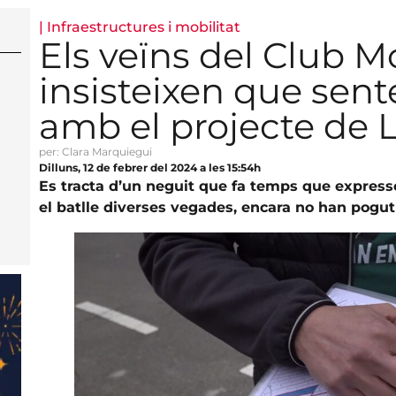
|
Infraestructures i mobilitat
Els veïns del Club M
insisteixen que sent
amb el projecte de 
per: Clara Marquiegui
Dilluns, 12 de febrer del 2024 a les 15:54h
Es tracta d’un neguit que fa temps que express
el batlle diverses vegades, encara no han pogut