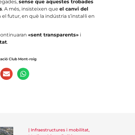
vegades,
sense que aquestes trobades
s
. A més, insisteixen que
el canvi del
n el futur, en què la indústria s’instal·li en
e continuaran
«sent transparents»
i
tat
.
zació Club Mont-roig
|
Infraestructures i mobilitat
,