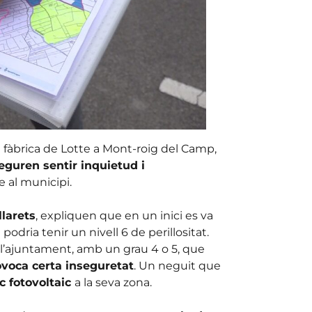
a fàbrica de Lotte a Mont-roig del Camp,
eguren sentir inquietud i
e al municipi.
larets
, expliquen que en un inici es va
podria tenir un nivell 6 de perillositat.
e l’ajuntament, amb un grau 4 o 5, que
ovoca certa inseguretat
. Un neguit que
c fotovoltaic
a la seva zona.