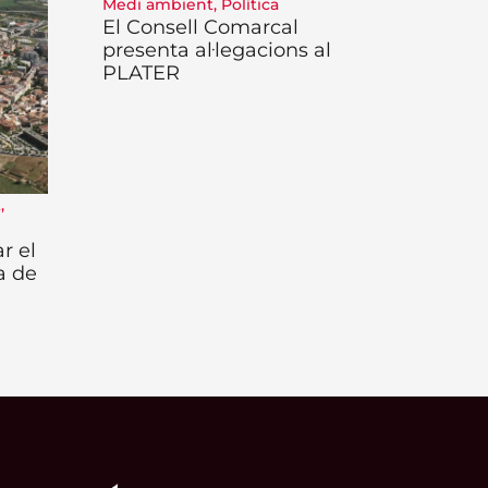
Medi ambient
,
Política
El Consell Comarcal
presenta al·legacions al
PLATER
t
,
r el
a de