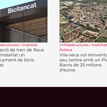
estructures i mobilitat
|
Infraestructures i mobilita
tació de tren de Reus
Política
 instal·lat un
Vila-seca vol reinventa
cament de bicis
seu centre amb un Pl
at
Barris de 25 milions
d’euros