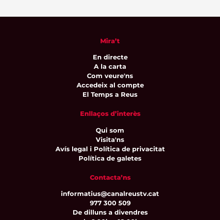
Mira’t
En directe
A la carta
Com veure'ns
Accedeix al compte
El Temps a Reus
Enllaços d’interès
Qui som
Visita'ns
Avís legal i Política de privacitat
Política de galetes
Contacta’ns
informatius@canalreustv.cat
977 300 509
De dilluns a divendres