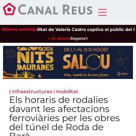
Últimes notícies:
La sensibilitat de Valeria Castro captiva el públic del Parc
En directe
Registra't
|
Infraestructures i mobilitat
Els horaris de rodalies
davant les afectacions
ferroviàries per les obres
del túnel de Roda de