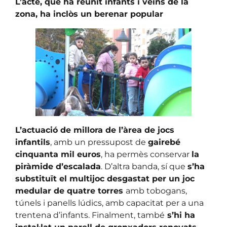
L’acte, que ha reunit infants i veïns de la
zona, ha inclòs un berenar popular
L’actuació de millora de l’àrea de jocs
infantils
, amb un pressupost de
gairebé
cinquanta mil euros
, ha permès conservar
la
piràmide d’escalada
. D’altra banda, sí que
s’ha
substituït el multijoc desgastat per un joc
medular de quatre torres
amb tobogans,
túnels i panells lúdics, amb capacitat per a una
trentena d’infants. Finalment, també
s’hi ha