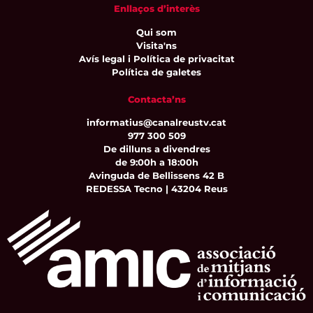
Enllaços d’interès
Qui som
Visita'ns
Avís legal i Política de privacitat
Política de galetes
Contacta’ns
informatius@canalreustv.cat
977 300 509
De dilluns a divendres
de 9:00h a 18:00h
Avinguda de Bellissens 42 B
REDESSA Tecno | 43204 Reus