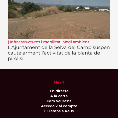
|
Infraestructures i mobilitat
,
Medi ambient
L’Ajuntament de la Selva del Camp suspen
cautelarment l’activitat de la planta de
piròlisi
Mira’t
En directe
A la carta
Com veure'ns
Accedeix al compte
El Temps a Reus