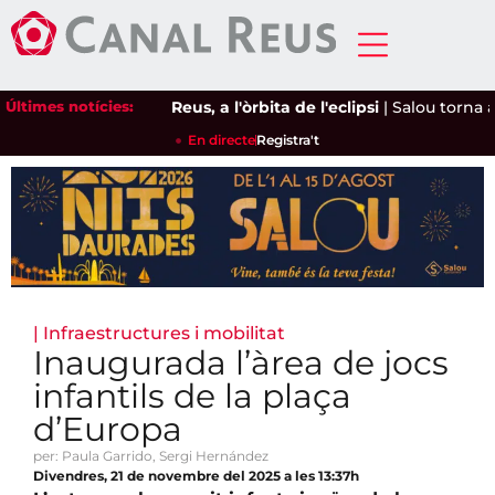
Últimes notícies:
Reus, a l'òrbita de l'eclipsi
|
Salou torna a d
En directe
Registra't
|
Infraestructures i mobilitat
Inaugurada l’àrea de jocs
infantils de la plaça
d’Europa
per: Paula Garrido, Sergi Hernández
Divendres, 21 de novembre del 2025 a les 13:37h