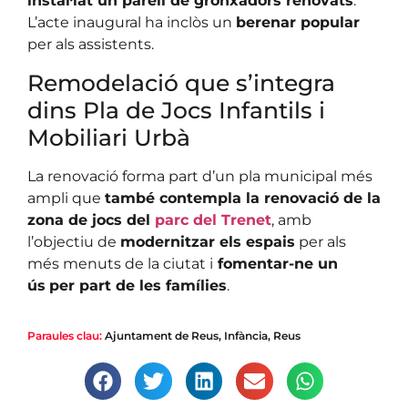
instal·lat un parell de gronxadors renovats
.
L’acte inaugural ha inclòs un
berenar popular
per als assistents.
Remodelació que s’integra
dins Pla de Jocs Infantils i
Mobiliari Urbà
La renovació forma part d’un pla municipal més
ampli que
també contempla la renovació de la
zona de jocs del
parc del Trenet
, amb
l’objectiu de
modernitzar els espais
per als
més menuts de la ciutat i
fomentar-ne un
ús
per part de les famílies
.
Paraules clau:
Ajuntament de Reus
,
Infància
,
Reus