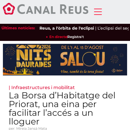
Últimes notícies:
Reus, a l'òrbita de l'eclipsi
|
L’eclipsi del segle
En directe
Registra't
|
Infraestructures i mobilitat
La Borsa d’Habitatge del
Priorat, una eina per
facilitar l’accés a un
lloguer
per: Mireia Jansà Mata