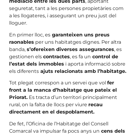
mediació entre les dues parts
, aportant
seguretat, tant a les persones propietàries com
a les llogateres, i assegurant un preu just del
lloguer.
En primer lloc, es
garanteixen uns preus
raonables
per uns habitatges dignes. Per altra
banda,
s’ofereixen diverses assegurances
, es
gestionen els
contractes
, es fa un
control de
l’estat dels immobles
i aporta informació sobre
els diferents
ajuts relacionats amb l’habitatge.
Tot plegat correspon a un servei que vol
fer
front a la manca d’habitatge que pateix el
Priorat.
Es tracta d’un territori principalment
rural, on la falta de llocs per viure
recau
directament en el despoblament.
De fet, l’Oficina de l’Habitatge del Consell
Comarcal va impulsar fa pocs anys un
cens dels