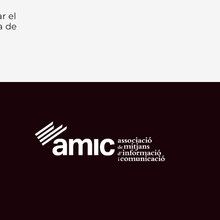
r el
a de