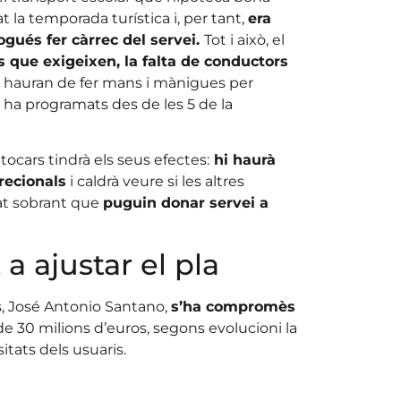
at la temporada turística i, per tant,
era
gués fer càrrec del servei.
Tot i això, el
s que exigeixen, la falta de conductors
 hauran de fer mans i mànigues per
i ha programats des de les 5 de la
ocars tindrà els seus efectes:
hi haurà
recionals
i caldrà veure si les altres
at sobrant que
puguin donar servei a
 ajustar el pla
ts, José Antonio Santano,
s’ha compromès
 30 milions d’euros, segons evolucioni la
tats dels usuaris.