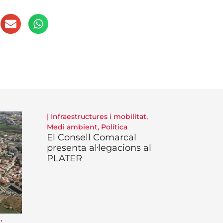
|
Infraestructures i mobilitat
,
Medi ambient
,
Política
El Consell Comarcal
presenta al·legacions al
PLATER
t
,