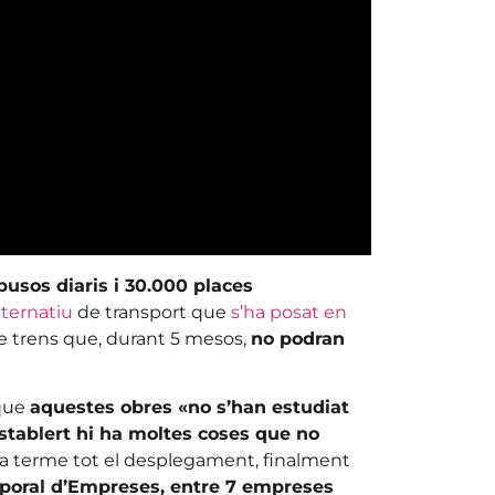
usos diaris i 30.000 places
lternatiu
de transport que
s’ha posat en
de trens que, durant 5 mesos,
no podran
 que
aquestes obres «no s’han estudiat
stablert hi ha moltes coses que no
 a terme tot el desplegament, finalment
mporal d’Empreses, entre 7 empreses