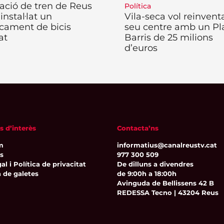
tació de tren de Reus
Política
 instal·lat un
Vila-seca vol reinventa
cament de bicis
seu centre amb un Pl
at
Barris de 25 milions
d’euros
s d’interès
Contacta’ns
m
informatius@canalreustv.cat
ns
977 300 509
al i Política de privacitat
De dilluns a divendres
a de galetes
de 9:00h a 18:00h
Avinguda de Bellissens 42 B
REDESSA Tecno | 43204 Reus