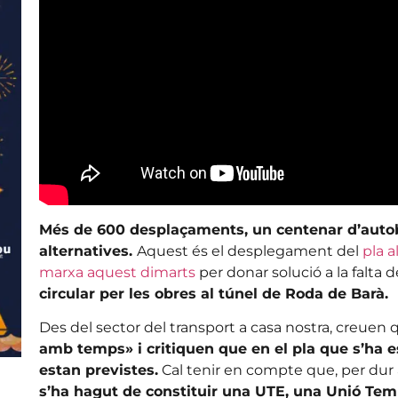
Més de 600 desplaçaments, un centenar d’autob
alternatives.
Aquest és el desplegament del
pla a
marxa aquest dimarts
per donar solució a la falta 
circular per les obres al túnel de Roda de Barà.
Des del sector del transport a casa nostra, creuen
amb temps» i critiquen que en el pla que s’ha e
estan previstes.
Cal tenir en compte que, per dur
s’ha hagut de constituir una UTE, una Unió Te