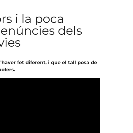
rs i la poca
 denúncies dels
vies
aver fet diferent, i que el tall posa de
xofers.