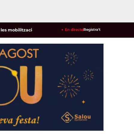
litzacions per defensar els cultius de la garrofa i l'ametlla 
En directe
Registra't