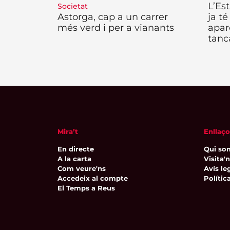
L’Es
Societat
Astorga, cap a un carrer
ja té
més verd i per a vianants
apar
tanc
Mira’t
Enllaço
En directe
Qui so
A la carta
Visita'
Com veure'ns
Avís leg
Accedeix al compte
Polític
El Temps a Reus