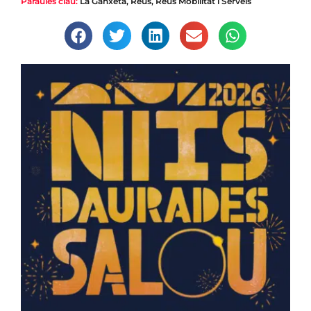
Paraules clau:
La Ganxeta
,
Reus
,
Reus Mobilitat i Serveis