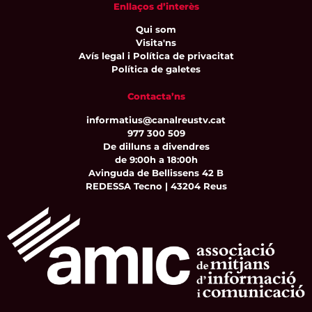
Enllaços d’interès
Qui som
Visita'ns
Avís legal i Política de privacitat
Política de galetes
Contacta’ns
informatius@canalreustv.cat
977 300 509
De dilluns a divendres
de 9:00h a 18:00h
Avinguda de Bellissens 42 B
REDESSA Tecno | 43204 Reus