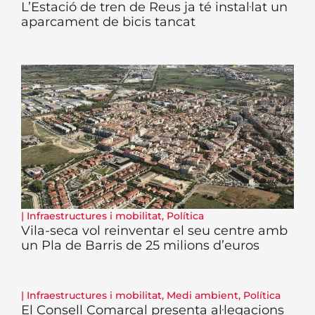
L’Estació de tren de Reus ja té instal·lat un
aparcament de bicis tancat
|
Infraestructures i mobilitat
,
Política
Vila-seca vol reinventar el seu centre amb
un Pla de Barris de 25 milions d’euros
|
Infraestructures i mobilitat
,
Medi ambient
,
Política
El Consell Comarcal presenta al·legacions