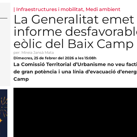
|
Infraestructures i mobilitat
,
Medi ambient
La Generalitat emet
informe desfavorable
eòlic del Baix Camp
per: Mireia Jansà Mata
Dimecres, 25 de febrer del 2026 a les 15:08h
La Comissió Territorial d’Urbanisme no veu facti
de gran potència i una línia d’evacuació d’ener
Camp