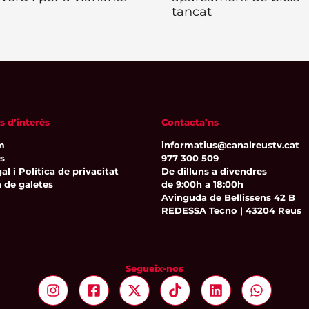
tancat
s d’interès
Contacta’ns
m
informatius@canalreustv.cat
ns
977 300 509
al i Política de privacitat
De dilluns a divendres
a de galetes
de 9:00h a 18:00h
Avinguda de Bellissens 42 B
REDESSA Tecno | 43204 Reus
Segueix-nos