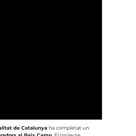
alitat de Catalunya
ha completat un
eradors al Baix Camp.
El projecte