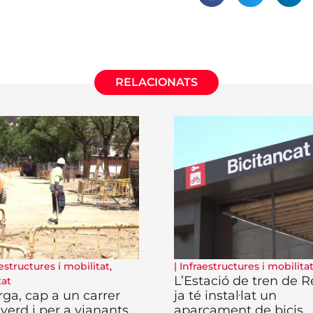
RELACIONATS
estructures i mobilitat
,
|
Infraestructures i mobilita
L’Estació de tren de 
tat
rga, cap a un carrer
ja té instal·lat un
verd i per a vianants
aparcament de bicis