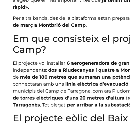
afegeix que el més important «és que
ja tenim un
ràpid».
Per altra banda, des de la plataforma estan prepar
de març a Montbrió del Camp.
Em que consisteix el proj
Camp?
El projecte vol instal·lar
6 aerogeneradors de gran
independents:
dos a Riudecanyes i quatre a Mo
de
més de 180 metres que sumaran una potènci
connectaran amb una
línia elèctrica d’evacuació
municipis del Camp de Tarragona, com ara Riudoms 
de torres elèctriques d’uns 20 metres d’altura
tr
Tarragonès
. Tot plegat
per arribar a la subestaci
El projecte eòlic del Ba