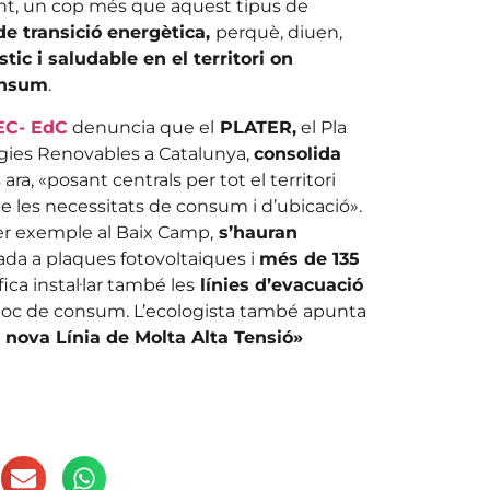
nt, un cop més que aquest tipus de
e transició energètica,
perquè, diuen,
c i saludable en el territori on
consum
.
EC- EdC
denuncia que el
PLATER,
el Pla
ergies Renovables a Catalunya,
consolida
ra, «posant centrals per tot el territori
e les necessitats de consum i d’ubicació».
per exemple al Baix Camp,
s’hauran
ada a plaques fotovoltaiques i
més de 135
ica instal·lar també les
línies d’evacuació
lloc de consum. L’ecologista també apunta
a nova Línia de Molta Alta Tensió»