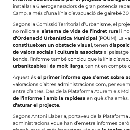
instal·laria 6 aerogeneradors de gran potència repa
Camp, a més d’una línia d’evacuació de gairebé 30
Segons la Comissió Territorial d’Urbanisme, el proj
no millora el
sistema de vida de l’indret rural
i no
d’Ordenació Urbanística Municipal
(POUM). La va
constitueixen un obstacle visual
, tenen
disposic
de valors socials i culturals associats
al paisatge 
banda, l’informe també conclou que la línia d’eva
urbanitzable
s i
és molt llarga
, tenint en compte 
Aquest és
el primer informe que s’emet sobre aq
valoracions d’altres administracions com, per exe
entre d’altres. Des de la Plataforma Aturem els Mo
de l’informe i amb la rapidesa
en què s’ha emès,
d’aturar el projecte.
Segons Antoni Llaberia, portaveu de la Plataforma A
administracions
«
que han d’emetre informes per