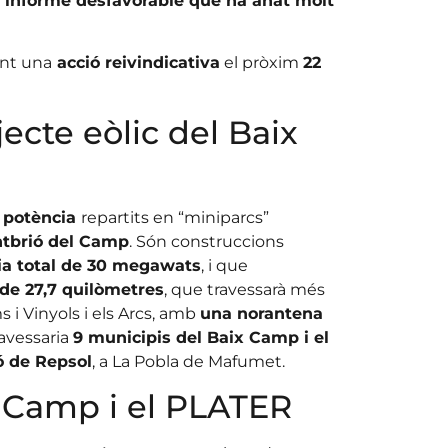
 informe desfavorable que ha anat molt
ant una
acció reivindicativa
el pròxim
22
ecte eòlic del Baix
 potència
repartits en “miniparcs”
ntbrió del Camp
. Són construccions
a total de 30 megawats
, i que
 de 27,7 quilòmetres
, que travessarà més
i Vinyols i els Arcs, amb
una norantena
avessaria
9 municipis del Baix Camp i el
ó de Repsol
, a La Pobla de Mafumet.
ix Camp i el PLATER