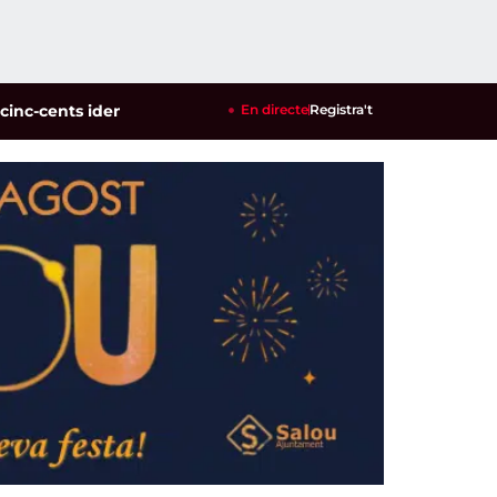
nts identificats en un dispositiu policial contra la multireinc
En directe
Registra't