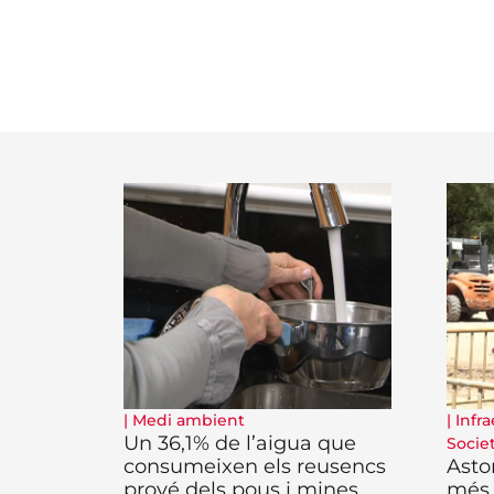
|
Medi ambient
|
Infra
Un 36,1% de l’aigua que
Socie
consumeixen els reusencs
Asto
prové dels pous i mines
més 