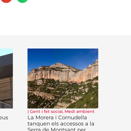
t
|
Gent i fet social
,
Medi ambient
Reus
La Morera i Cornudella
tanquen els accessos a la
Serra de Montsant per