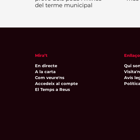
del terme municipal
Mira’t
Enllaço
En directe
Qui so
A la carta
Visita'
Com veure'ns
Avís leg
Accedeix al compte
Polític
El Temps a Reus