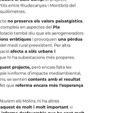
rtits entre Riudecanyes i Montbrió del
 quilòmetres.
ecte
no preserva els valors paisatgístics
,
 compleix en aspectes del
Pla
loració també diu que els aerogeneradors
ions erràtiques
i provoquen
una pèrdua
del medi rural preexistent. Per altra
cuació
afecta a sòls urbans i
que hi ha subestacions més properes.
uest projecte,
però encara falta les
mple l»informe d’impacte mediambiental,
lins, se senten
contents amb el resultat
 fet que
referma encara més l’esperança
turem els Molins, hi ha altres
ò
aquest és molt i molt important
«i