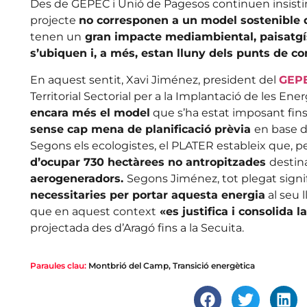
Des de GEPEC i Unió de Pagesos continuen insisti
projecte
no corresponen a un model sostenible d
tenen un
gran impacte mediambiental, paisatgísti
s’ubiquen i, a més, estan lluny dels punts de 
En aquest sentit, Xavi Jiménez, president del
GEP
Territorial Sectorial per a la Implantació de les En
encara més el model
que s’ha estat imposant fins a
sense cap mena de planificació prèvia
en base d
Segons els ecologistes, el PLATER estableix que, 
d’ocupar 730 hectàrees no antropitzades
destin
aerogeneradors.
Segons Jiménez, tot plegat signif
necessitaries per portar aquesta energia
al seu 
que en aquest context
«es justifica i consolida l
projectada des d’Aragó fins a la Secuita.
Paraules clau:
Montbrió del Camp
,
Transició energètica