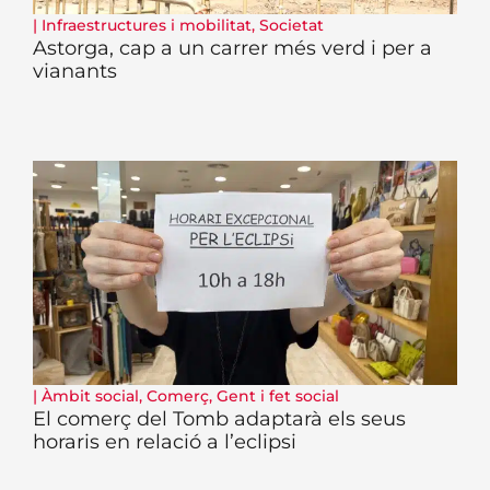
|
Infraestructures i mobilitat
,
Societat
Astorga, cap a un carrer més verd i per a
vianants
|
Àmbit social
,
Comerç
,
Gent i fet social
El comerç del Tomb adaptarà els seus
horaris en relació a l’eclipsi