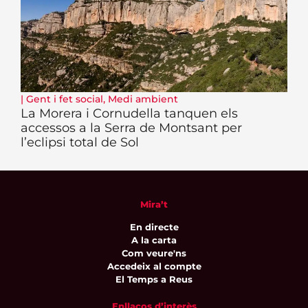
|
Gent i fet social
,
Medi ambient
La Morera i Cornudella tanquen els
accessos a la Serra de Montsant per
l’eclipsi total de Sol
Mira’t
En directe
A la carta
Com veure'ns
Accedeix al compte
El Temps a Reus
Enllaços d’interès