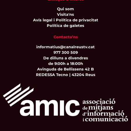
Qui som
Visita'ns
Avís legal i Política de privacitat
Política de galetes
Contacta’ns
informatius@canalreustv.cat
977 300 509
De dilluns a divendres
de 9:00h a 18:00h
Avinguda de Bellissens 42 B
REDESSA Tecno | 43204 Reus