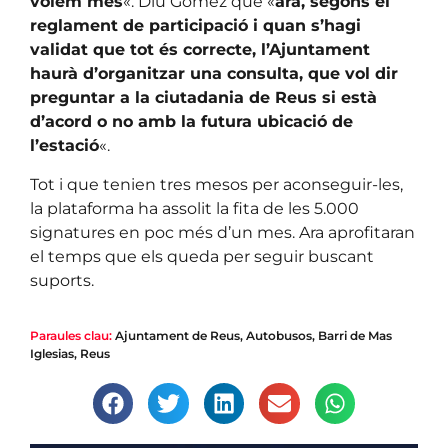
volem més
«. Diu Gómez que «
ara, segons el
reglament de participació i quan s’hagi
validat que tot és correcte, l’Ajuntament
haurà d’organitzar una consulta, que vol dir
preguntar a la ciutadania de Reus si està
d’acord o no amb la futura ubicació de
l’estació
«.
Tot i que tenien tres mesos per aconseguir-les,
la plataforma ha assolit la fita de les 5.000
signatures en poc més d’un mes. Ara aprofitaran
el temps que els queda per seguir buscant
suports.
Paraules clau:
Ajuntament de Reus
,
Autobusos
,
Barri de Mas
Iglesias
,
Reus