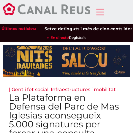
Últimes notícies:
Setze detinguts i més de cinc-cents identific
En directe
Registra't
|
Gent i fet social
,
Infraestructures i mobilitat
La Plataforma en
Defensa del Parc de Mas
Iglesias aconsegueix
5.000 signatures per