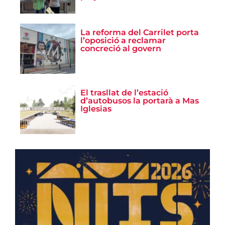
La reforma del Carrilet porta
l’oposició a reclamar
concreció al govern
El trasllat de l’estació
d’autobusos la portarà a Mas
Iglesias