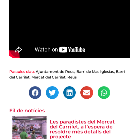
Paraules clau:
Ajuntament de Reus
,
Barri de Mas Iglesias
,
Barri
del Carrilet
,
Mercat del Carrilet
,
Reus
Fil de notícies
Les paradistes del Mercat
del Carrilet, a l’espera de
resoldre més detalls del
projecte