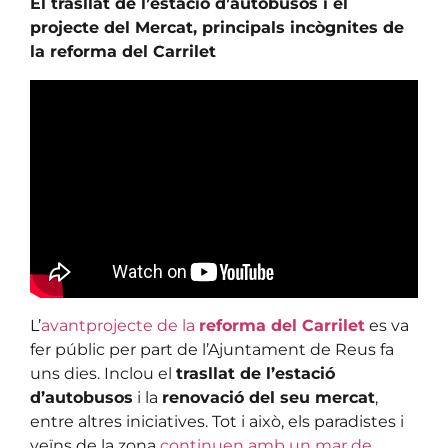
El trasllat de l’estació d’autobusos i el
projecte del Mercat, principals incògnites de
la reforma del Carrilet
L’
avantprojecte de la
reforma del Carrilet
es va
fer públic per part de l’Ajuntament de Reus fa
uns dies. Inclou el
trasllat de l’estació
d’autobusos
i la
renovació del seu mercat
,
entre altres iniciatives. Tot i això, els paradistes i
veïns de la zona
continuen amb un mar de