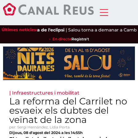
us, a l'òrbita de l'eclipsi
Últimes notícies:
|
Salou torna a demanar a Cambrils qu
En directe
Registra't
|
Infraestructures i mobilitat
La reforma del Carrilet no
esvaeix els dubtes del
veïnat de la zona
per: Sergi Hernández, Lídia Porta
Dijous, 08 d'agost del 2024 a les 14:55h