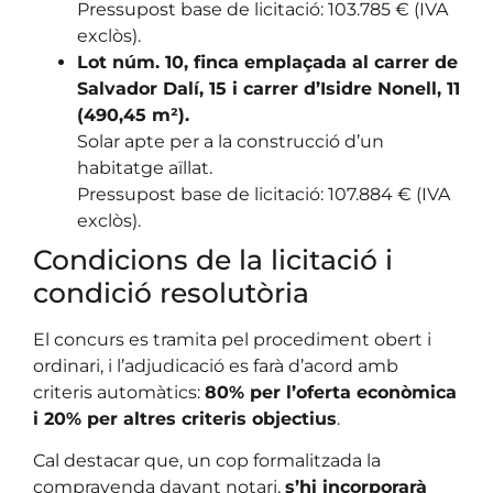
Pressupost base de licitació: 103.785 € (IVA
exclòs).
Lot núm. 10, finca emplaçada al carrer de
Salvador Dalí, 15 i carrer d’Isidre Nonell, 11
(490,45 m²).
Solar apte per a la construcció d’un
habitatge aïllat.
Pressupost base de licitació: 107.884 € (IVA
exclòs).
Condicions de la licitació i
condició resolutòria
El concurs es tramita pel procediment obert i
ordinari, i l’adjudicació es farà d’acord amb
criteris automàtics:
80% per l’oferta econòmica
i 20% per altres criteris objectius
.
Cal destacar que, un cop formalitzada la
compravenda davant notari,
s’hi incorporarà