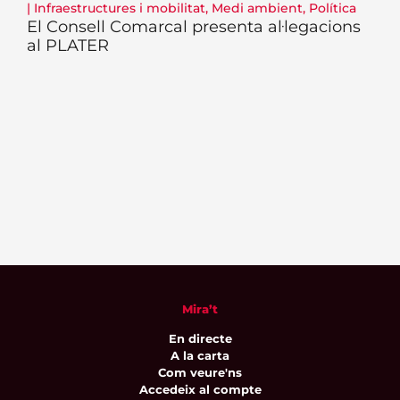
|
Infraestructures i mobilitat
,
Medi ambient
,
Política
El Consell Comarcal presenta al·legacions
al PLATER
Mira’t
En directe
A la carta
Com veure'ns
Accedeix al compte