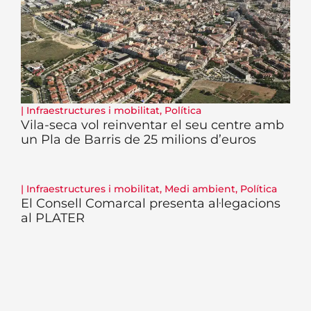
|
Infraestructures i mobilitat
,
Política
Vila-seca vol reinventar el seu centre amb
un Pla de Barris de 25 milions d’euros
|
Infraestructures i mobilitat
,
Medi ambient
,
Política
El Consell Comarcal presenta al·legacions
al PLATER