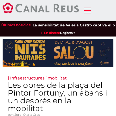
Últimes notícies:
La sensibilitat de Valeria Castro captiva el públi
En directe
Registra't
|
Infraestructures i mobilitat
Les obres de la plaça del
Pintor Fortuny, un abans i
un després en la
mobilitat
per: Jordi Olària Gras