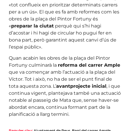
«tot conflueix en prioritzar determinats carrers
per a un ús». El que es fa amb reformes com les
obres de la plaça del Pintor Fortuny és
«
preparar la ciutat
perquè qui s’hi hagi
d’acostar i hi hagi de circular ho pugui fer en
bona part, però garantint aquest canvi d’ús de
l’espai públic».
Quan acabin les obres de la plaça del Pintor
Fortuny culminarà la
reforma del carrer Ample
que va començar amb l’actuació a la plaça del
Víctor. Tot i això, no ha de ser el punt final de
tota aquesta zona. L’
avantprojecte inicial
, i que
continua vigent, plantejava també una actuació
notable al passeig de Mata que, sense haver-se
abordat encara, continua formant part de la
planificació a llarg termini.
Paraules clau:
Ajuntament de Reus
,
Barri del carrer Ample
,