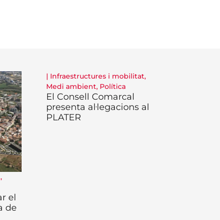
|
Infraestructures i mobilitat
,
Medi ambient
,
Política
El Consell Comarcal
presenta al·legacions al
PLATER
t
,
r el
a de