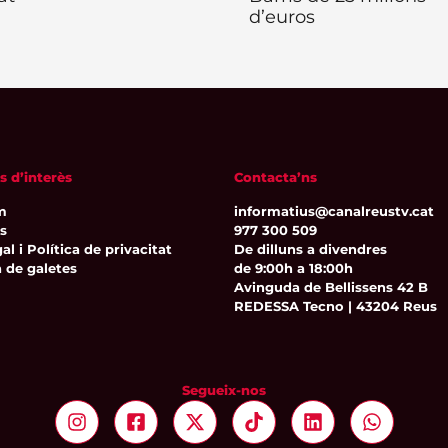
d’euros
s d’interès
Contacta’ns
m
informatius@canalreustv.cat
ns
977 300 509
al i Política de privacitat
De dilluns a divendres
a de galetes
de 9:00h a 18:00h
Avinguda de Bellissens 42 B
REDESSA Tecno | 43204 Reus
Segueix-nos