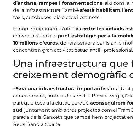
d’andana, rampes i fonamentacions
, així com la 
de la infraestructura. També
s’està habilitant l’en
taxis, autobusos, bicicletes i patinets.
El nou equipament s’ubicarà
entre les actuals es
convertir-se en un
punt estratègic per a la mobil
10 milions d’euros
, donarà servei a barris amb mo
concentren gran activitat estudiantil i professional.
Una infraestructura que 
creixement demogràfic c
«
Serà una infraestructura importantíssima
, tan
coneixement, amb la Universitat Rovira i Virgili, l’H
part que toca a la ciutat, perquè
aconseguirem fom
sud
, juntament amb altres projectes com el TramC
parada de la Ganxeta que també hem projectat en a
Reus, Sandra Guaita.