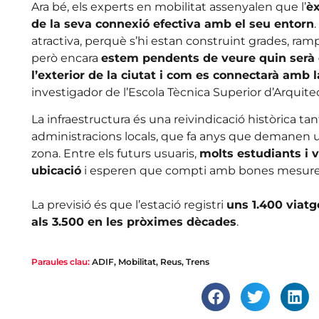
Ara bé, els experts en mobilitat assenyalen que l’
èx
de la seva connexió efectiva amb el seu entorn
atractiva, perquè s’hi estan construint grades, ramp
però encara
estem pendents de veure quin serà e
l’exterior de la ciutat i com es connectarà amb 
investigador de l’Escola Tècnica Superior d’Arquite
La infraestructura és una reivindicació històrica ta
administracions locals, que fa anys que demanen u
zona. Entre els futurs usuaris,
molts estudiants i 
ubicació
i esperen que compti amb bones mesures
La previsió és que l’estació registri
uns 1.400 viatg
als 3.500 en les pròximes dècades
.
Paraules clau:
ADIF
,
Mobilitat
,
Reus
,
Trens