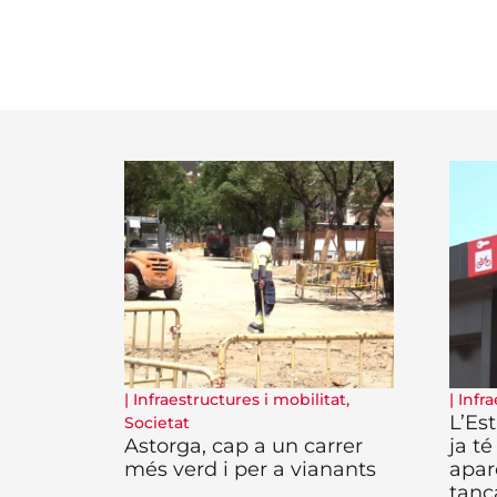
|
Infraestructures i mobilitat
,
|
Infra
L’Es
Societat
Astorga, cap a un carrer
ja té
més verd i per a vianants
apar
tanc