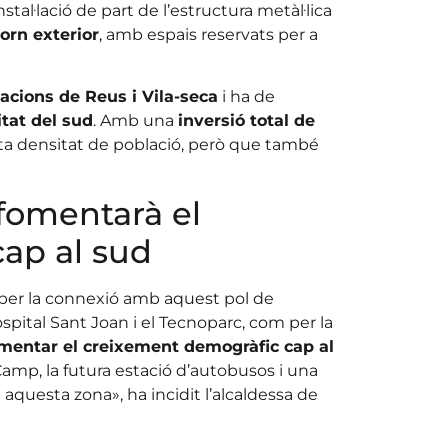
instal·lació de part de l’estructura metàl·lica
torn exterior
, amb espais reservats per a
tacions de Reus i Vila-seca
i ha de
itat del sud
. Amb una
inversió total de
lta densitat de població, però que també
fomentarà el
ap al sud
t per la connexió amb aquest pol de
ospital Sant Joan i el Tecnoparc, com per la
entar el creixement demogràfic cap al
amp, la futura estació d’autobusos i una
questa zona», ha incidit l’alcaldessa de