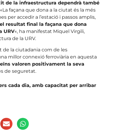
it de la infraestructura dependrà també
. «La façana que dona a la ciutat és la més
es per accedir a l’estació i passos amplis,
l resultat final la façana que dona
la URV
«, ha manifestat Miquel Virgili,
ctura de la URV.
nt de la ciutadania com de les
na millor connexió ferroviària en aquesta
veïns valoren positivament la seva
 de seguretat.
ers cada dia, amb capacitat per arribar