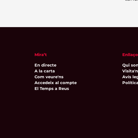
Mira’t
Enllaço
En directe
Qui so
A la carta
Visita'
Com veure'ns
Avís leg
Accedeix al compte
Polític
El Temps a Reus