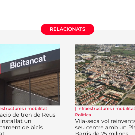
RELACIONATS
estructures i mobilitat
|
Infraestructures i mobilita
tació de tren de Reus
Política
 instal·lat un
Vila-seca vol reinventa
cament de bicis
seu centre amb un Pl
at
Barris de 25 milions