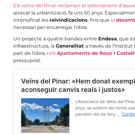
Els veïns del Pinar reclamen el soterrament d’aques
aixecar la urbanització, fa uns 50 anys. Especialme
intensificat les
reivindicacions
, fins que
el
desemb
necessari per encarregar l’obra.
Un projecte a quatre bandes entre
Endesa
, que é
infraestructura, la
Generalitat
a través de l’Institu
part de l’obra, i
els
Ajuntaments de Reus i Castell
pressupost.