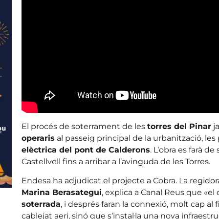
El procés de soterrament de les
torres del Pinar
j
operaris
al passeig principal de la urbanització, les
elèctrica del pont de Calderons
. L’obra es farà d
Castellvell fins a arribar a l’avinguda de les Torres.
Endesa ha adjudicat el projecte a Cobra. La regid
Marina Berasategui
, explica a Canal Reus que «el 
soterrada
, i després faran la connexió, molt cap al fi
cablejat aeri, sinó que s’instal·la una nova infraest