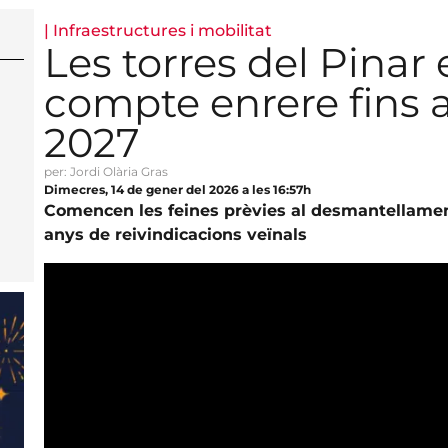
|
Infraestructures i mobilitat
Les torres del Pinar
compte enrere fins 
2027
per: Jordi Olària Gras
Dimecres, 14 de gener del 2026 a les 16:57h
Comencen les feines prèvies al desmantellament
anys de reivindicacions veïnals