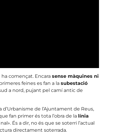
a ha començat. Encara
sense màquines ni
 primeres feines es fan a la
subestació
e sud a nord, pujant pel camí antic de
ora d’Urbanisme de l’Ajuntament de Reus,
que fan primer és tota l’obra de la
línia
nal». És a dir, no és que se soterri l’actual
ructura directament soterrada.