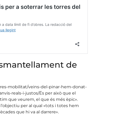
esmantellament de
tures-mobilitat/veins-del-pinar-hem-donat-
vis-reals-i-justos/És per això que el
últim que veurem, el que és més èpic».
’objectiu per al qual «tots i totes hem
dècades que hi va al darrere».