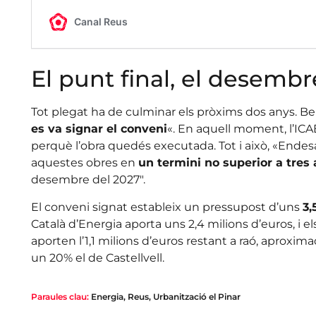
El punt final, el desembr
Tot plegat ha de culminar els pròxims dos anys. B
es va signar el conveni
«. En aquell moment, l’ICA
perquè l’obra quedés executada. Tot i això, «Ende
aquestes obres en
un termini no superior a tres
desembre del 2027″.
El conveni signat estableix un pressupost d’uns
3,
Català d’Energia aporta uns 2,4 milions d’euros, i e
aporten l’1,1 milions d’euros restant a raó, aproxi
un 20% el de Castellvell.
Paraules clau:
Energia
,
Reus
,
Urbanització el Pinar