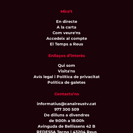
Mira’t
En directe
A la carta
Com veure'ns
Accedeix al compte
El Temps a Reus
Enllaços d’interès
Qui som
Visita'ns
Avís legal i Política de privacitat
Política de galetes
Contacta’ns
informatius@canalreustv.cat
977 300 509
De dilluns a divendres
de 9:00h a 18:00h
Avinguda de Bellissens 42 B
REDESSA Tecno | 43204 Reus