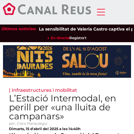
Últimes notícies:
La sensibilitat de Valeria Castro captiva el públ
En directe
Registra't
|
Infraestructures i mobilitat
L’Estació Intermodal, en
perill per «una lluita de
campanars»
per: Clara Marquiegui
Dimarts, 15 d'abril del 2025 a les 14:40h