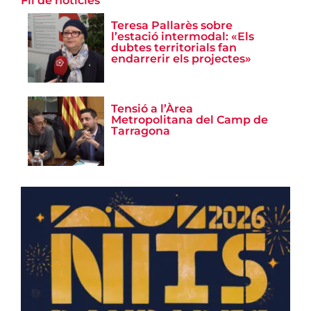
Fil de notícies
Teresa Pallarès sobre
l’estació intermodal: «Els
dubtes territorials fan
endarrerir els projectes»
Tensió a l’Àrea
Metropolitana del Camp de
Tarragona