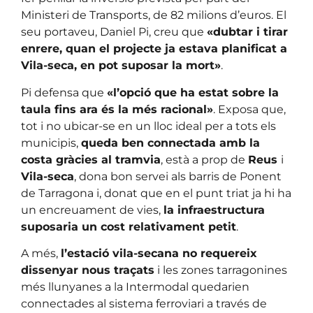
Ministeri de Transports, de 82 milions d’euros. El
seu portaveu, Daniel Pi, creu que
«dubtar i tirar
enrere, quan el projecte ja estava planificat a
Vila-seca, en pot suposar la mort»
.
Pi defensa que
«l’opció que ha estat sobre la
taula fins ara és la més racional»
. Exposa que,
tot i no ubicar-se en un lloc ideal per a tots els
municipis,
queda ben connectada amb la
costa gràcies al tramvia
, està a prop de
Reus
i
Vila-seca
, dona bon servei als barris de Ponent
de Tarragona i, donat que en el punt triat ja hi ha
un encreuament de vies,
la infraestructura
suposaria un cost relativament petit
.
A més,
l’estació vila-secana no requereix
dissenyar nous traçats
i les zones tarragonines
més llunyanes a la Intermodal quedarien
connectades al sistema ferroviari a través de