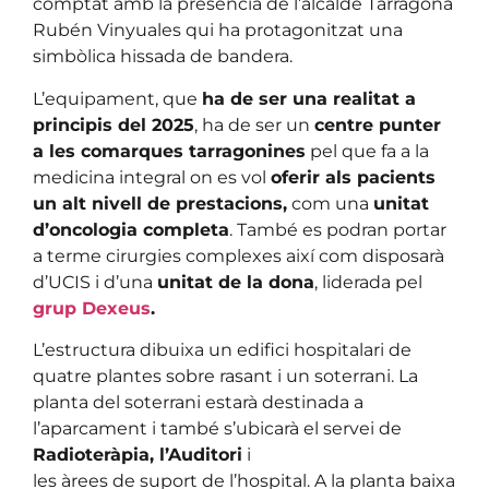
comptat amb la presència de l’alcalde Tarragona
Rubén Vinyuales qui ha protagonitzat una
simbòlica hissada de bandera.
L’equipament, que
ha de ser una realitat a
principis del 2025
, ha de ser un
centre punter
a les comarques tarragonines
pel que fa a la
medicina integral on es vol
oferir als pacients
un alt nivell de prestacions,
com una
unitat
d’oncologia completa
. També es podran portar
a terme cirurgies complexes així com disposarà
d’UCIS i d’una
unitat de la dona
, liderada pel
grup Dexeus
.
L’estructura dibuixa un edifici hospitalari de
quatre plantes sobre rasant i un soterrani. La
planta del soterrani estarà destinada a
l’aparcament i també s’ubicarà el servei de
Radioteràpia, l’Auditori
i
les àrees de suport de l’hospital. A la planta baixa