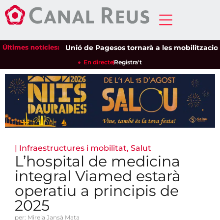
Últimes notícies:
Unió de Pagesos tornarà a les mobilitzacions per
En directe
Registra't
|
Infraestructures i mobilitat
,
Salut
L’hospital de medicina
integral Viamed estarà
operatiu a principis de
2025
per: Mireia Jansà Mata