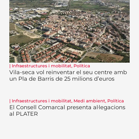
|
Infraestructures i mobilitat
,
Política
Vila-seca vol reinventar el seu centre amb
un Pla de Barris de 25 milions d’euros
|
Infraestructures i mobilitat
,
Medi ambient
,
Política
El Consell Comarcal presenta al·legacions
al PLATER