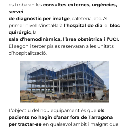
es trobaran les
consultes externes, urgències,
servei
de diagnòstic per imatge
, cafeteria, etc. Al
primer nivell s’instal·larà
l’hospital de dia
, el
bloc
quirúrgic
, la
sala d’hemodinàmica, l’àrea obstètrica i l’UCI.
El segon i tercer pis es reservaran a les unitats
d’hospitalització.
L’objectiu del nou equipament és que
els
pacients no hagin d’anar fora de Tarragona
per tractar-se
en qualsevol àmbit i malgrat que