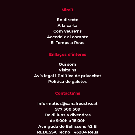
Mira’t
En directe
A la carta
Com veure'ns
Accedeix al compte
El Temps a Reus
Enllaços d’interès
Qui som
Visita'ns
Avís legal i Política de privacitat
Política de galetes
Contacta’ns
informatius@canalreustv.cat
977 300 509
De dilluns a divendres
de 9:00h a 18:00h
Avinguda de Bellissens 42 B
REDESSA Tecno | 43204 Reus