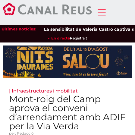
Últimes notícies:
La sensibilitat de Valeria Castro captiva el pú
En directe
Registra't
|
Infraestructures i mobilitat
Mont-roig del Camp
aprova el conveni
d’arrendament amb ADIF
per la Via Verda
per: Redacció