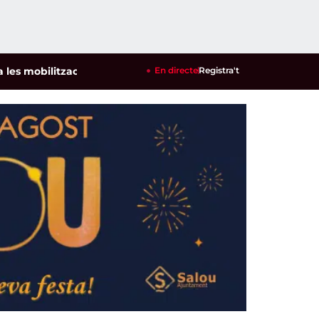
bilitzacions per defensar els cultius de la garrofa i l'ametll
En directe
Registra't