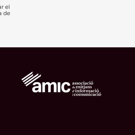
r el
a de