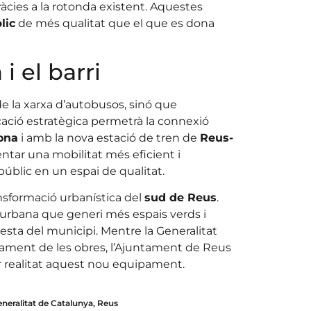
àcies a la rotonda existent. Aquestes
lic
de més qualitat que el que es dona
 el barri
de la xarxa d’autobusos, sinó que
icació estratègica permetrà la connexió
ona
i amb la nova estació de tren de
Reus-
ntar una mobilitat més eficient i
úblic en un espai de qualitat.
nsformació urbanística del
sud de Reus
.
urbana que generi més espais verds i
 resta del municipi. Mentre la Generalitat
ançament de les obres, l’Ajuntament de Reus
 fer realitat aquest nou equipament.
neralitat de Catalunya
,
Reus