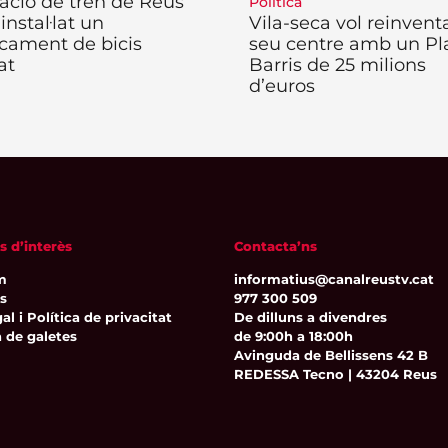
tació de tren de Reus
Política
 instal·lat un
Vila-seca vol reinventa
cament de bicis
seu centre amb un Pl
at
Barris de 25 milions
d’euros
s d’interès
Contacta’ns
m
informatius@canalreustv.cat
ns
977 300 509
al i Política de privacitat
De dilluns a divendres
a de galetes
de 9:00h a 18:00h
Avinguda de Bellissens 42 B
REDESSA Tecno | 43204 Reus