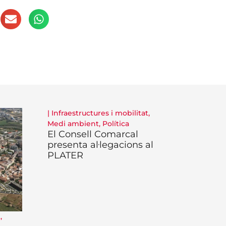
|
Infraestructures i mobilitat
,
Medi ambient
,
Política
El Consell Comarcal
presenta al·legacions al
PLATER
t
,