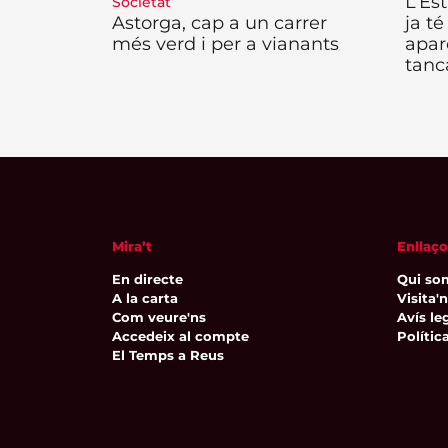
L’Es
Societat
Astorga, cap a un carrer
ja té
més verd i per a vianants
apar
tanc
Mira’t
Enllaço
En directe
Qui so
A la carta
Visita'
Com veure'ns
Avís leg
Accedeix al compte
Polític
El Temps a Reus