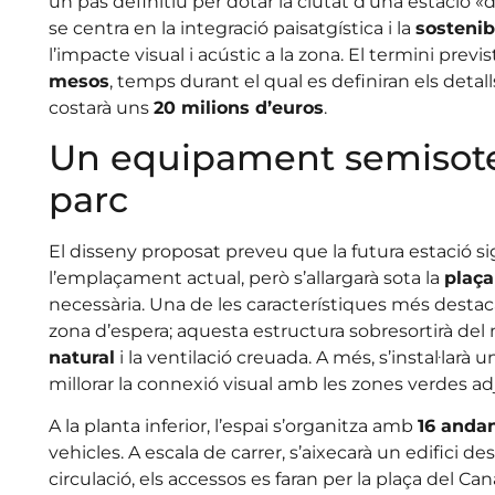
un pas definitiu per dotar la ciutat d’una estació «
se centra en la integració paisatgística i la
sostenibi
l’impacte visual i acústic a la zona. El termini previ
mesos
, temps durant el qual es definiran els deta
costarà uns
20 milions d’euros
.
Un equipament semisoterr
parc
El disseny proposat preveu que la futura estació s
l’emplaçament actual, però s’allargarà sota la
plaça
necessària. Una de les característiques més destaca
zona d’espera; aquesta estructura sobresortirà del n
natural
i la ventilació creuada. A més, s’instal·larà 
millorar la connexió visual amb les zones verdes ad
A la planta inferior, l’espai s’organitza amb
16 anda
vehicles. A escala de carrer, s’aixecarà un edifici des
circulació, els accessos es faran per la plaça del Ca