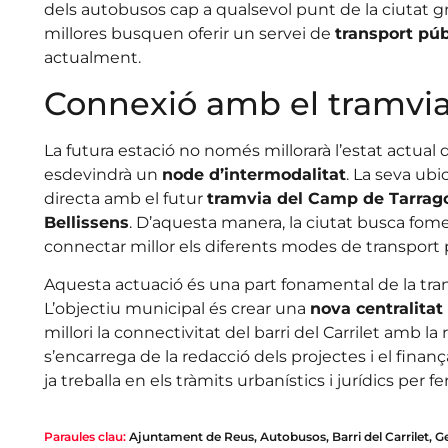
dels autobusos cap a qualsevol punt de la ciutat gr
millores busquen oferir un servei de
transport púb
actualment.
Connexió amb el tramvia i
La futura estació no només millorarà l’estat actual 
esdevindrà un
node d’intermodalitat
. La seva ub
directa amb el futur
tramvia del Camp de Tarrag
Bellissens
. D’aquesta manera, la ciutat busca fome
connectar millor els diferents modes de transport p
Aquesta actuació és una part fonamental de la tra
L’objectiu municipal és crear una
nova centralitat
millori la connectivitat del barri del Carrilet amb la
s’encarrega de la redacció dels projectes i el fin
ja treballa en els tràmits urbanístics i jurídics per
Paraules clau:
Ajuntament de Reus
,
Autobusos
,
Barri del Carrilet
,
Ge