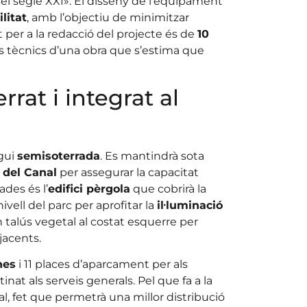
del segle XXI». El disseny de l’equipament
litat
, amb l’objectiu de minimitzar
st per a la redacció del projecte és de
10
lls tècnics d’una obra que s’estima que
at i integrat al
igui
semisoterrada
. Es mantindrà sota
 del Canal
per assegurar la capacitat
des és l’
edifici pèrgola
que cobrirà la
ivell del parc per aprofitar la
il·luminació
un talús vegetal al costat esquerre per
jacents.
nes
i 11 places d’aparcament per als
tinat als serveis generals. Pel que fa a la
nal, fet que permetrà una millor distribució