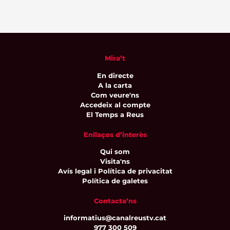
Mira’t
En directe
A la carta
Com veure'ns
Accedeix al compte
El Temps a Reus
Enllaços d’interès
Qui som
Visita'ns
Avís legal i Política de privacitat
Política de galetes
Contacta’ns
informatius@canalreustv.cat
977 300 509