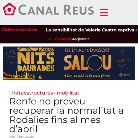
Últimes notícies:
La sensibilitat de Valeria Castro captiva el p
En directe
Registra't
|
Infraestructures i mobilitat
Renfe no preveu
recuperar la normalitat a
Rodalies fins al mes
d’abril
per: Redacció