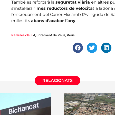
També es reforçarà la
seguretat viària
en altres p
s’instal·laran
més reductors de velocita
t a la zona
l’encreuament del Carrer Flix amb l’Avinguda de Sal
enllestits
abans d’acabar l’any
.
Paraules clau:
Ajuntament de Reus
,
Reus
RELACIONATS