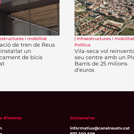
estructures i mobilitat
|
Infraestructures i mobilita
tació de tren de Reus
Política
 instal·lat un
Vila-seca vol reinventa
cament de bicis
seu centre amb un Pl
at
Barris de 25 milions
d’euros
s d’interès
Contacta’ns
m
informatius@canalreustv.cat
ns
977 300 509