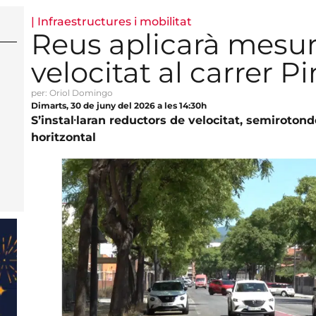
|
Infraestructures i mobilitat
Reus aplicarà mesure
velocitat al carrer P
per: Oriol Domingo
Dimarts, 30 de juny del 2026 a les 14:30h
S’instal·laran reductors de velocitat, semirotonde
horitzontal