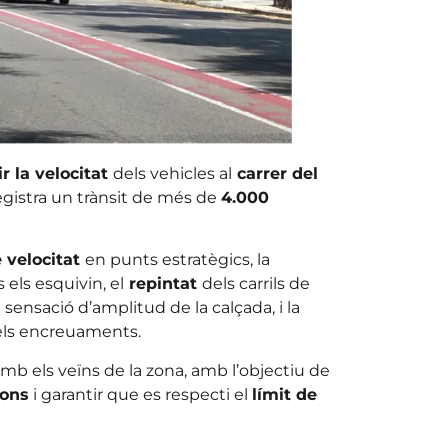
r la velocitat
dels vehicles al
carrer del
registra un trànsit de més de
4.000
 velocitat
en punts estratègics, la
 els esquivin, el
repintat
dels carrils de
 sensació d’amplitud de la calçada, i la
els encreuaments.
b els veïns de la zona, amb l’objectiu de
ions
i garantir que es respecti el
límit de