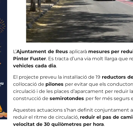
L’
Ajuntament de Reus
aplicarà
mesures
per redui
Pintor Fuster
. Es tracta d’una via molt llarga que 
vehicles cada dia
.
El projecte preveu la instal·lació de 19
reductors de
col·locació de
pilones
per evitar que els conductors
circulació i de les places d’aparcament per reduir la
construcció de
semirotondes
per fer més segurs 
Aquestes actuacions s’han definit conjuntament am
reduir el ritme de circulació,
reduir el pas de cam
velocitat de 30 quilòmetres per hora
.