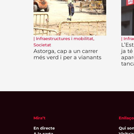
|
Infraestructures i mobilitat
,
|
Infra
L’Es
Societat
Astorga, cap a un carrer
ja té
més verd i per a vianants
apar
tanc
Mira’t
Enllaço
En directe
Qui so
A la carta
Visita'