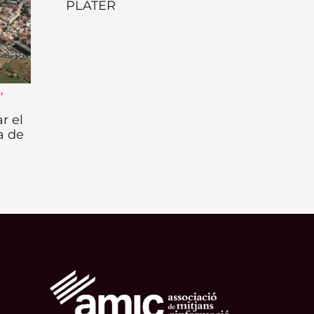
PLATER
t
,
r el
a de