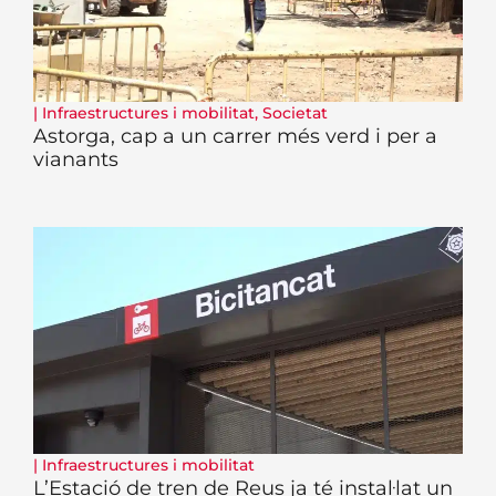
|
Infraestructures i mobilitat
,
Societat
Astorga, cap a un carrer més verd i per a
vianants
|
Infraestructures i mobilitat
L’Estació de tren de Reus ja té instal·lat un