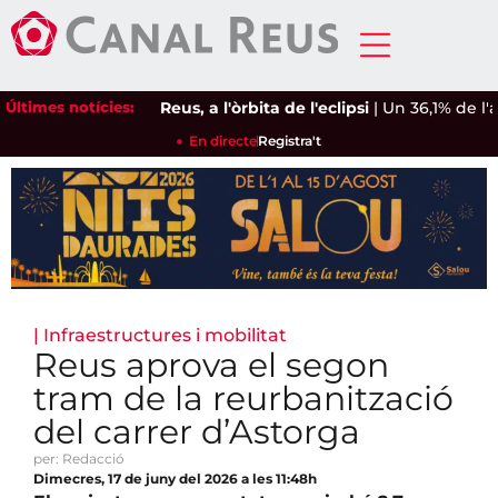
Últimes notícies:
Reus, a l'òrbita de l'eclipsi
|
Un 36,1% de l'aig
En directe
Registra't
|
Infraestructures i mobilitat
Reus aprova el segon
tram de la reurbanització
del carrer d’Astorga
per: Redacció
Dimecres, 17 de juny del 2026 a les 11:48h