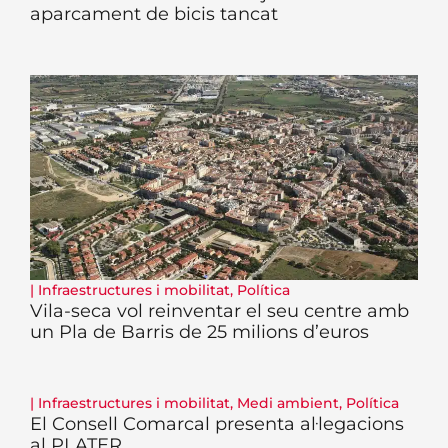
aparcament de bicis tancat
|
Infraestructures i mobilitat
,
Política
Vila-seca vol reinventar el seu centre amb
un Pla de Barris de 25 milions d’euros
|
Infraestructures i mobilitat
,
Medi ambient
,
Política
El Consell Comarcal presenta al·legacions
al PLATER