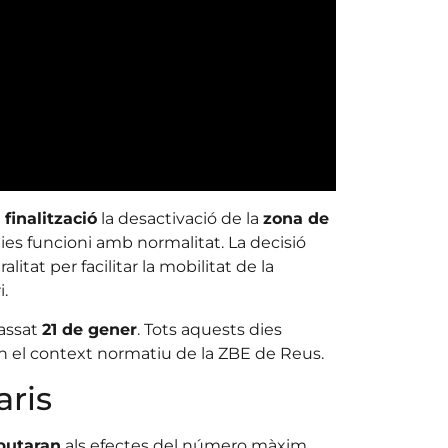
finalització
la desactivació de la
zona de
ies funcioni amb normalitat. La decisió
itat per facilitar la mobilitat de la
i.
passat
21 de gener
. Tots aquests dies
en el context normatiu de la ZBE de Reus.
aris
putaran
als efectes del número màxim