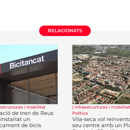
RELACIONATS
estructures i mobilitat
|
Infraestructures i mobilita
tació de tren de Reus
Política
 instal·lat un
Vila-seca vol reinventa
cament de bicis
seu centre amb un Pl