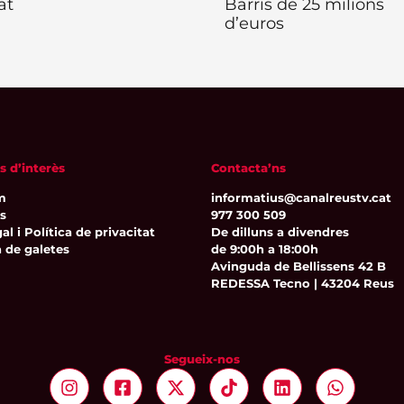
at
Barris de 25 milions
d’euros
s d’interès
Contacta’ns
m
informatius@canalreustv.cat
ns
977 300 509
al i Política de privacitat
De dilluns a divendres
a de galetes
de 9:00h a 18:00h
Avinguda de Bellissens 42 B
REDESSA Tecno | 43204 Reus
Segueix-nos