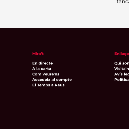
tanc
Mira’t
Enllaço
En directe
Qui so
A la carta
Visita'
Com veure'ns
Avís leg
Accedeix al compte
Polític
El Temps a Reus