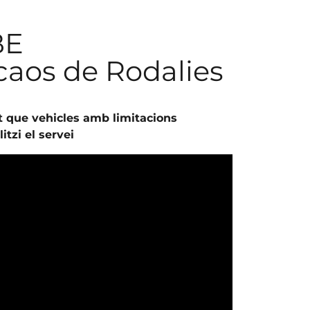
BE
caos de Rodalies
et que vehicles amb limitacions
tzi el servei