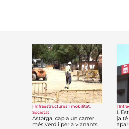
|
Infraestructures i mobilitat
,
|
Infra
L’Es
Societat
Astorga, cap a un carrer
ja té
més verd i per a vianants
apar