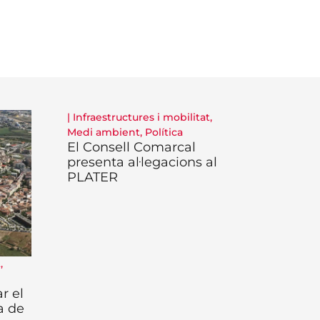
|
Infraestructures i mobilitat
,
Medi ambient
,
Política
El Consell Comarcal
presenta al·legacions al
PLATER
t
,
r el
a de