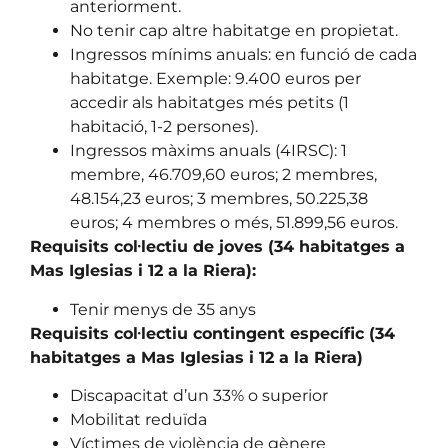
anteriorment.
No tenir cap altre habitatge en propietat.
Ingressos mínims anuals: en funció de cada
habitatge. Exemple: 9.400 euros per
accedir als habitatges més petits (1
habitació, 1-2 persones).
Ingressos màxims anuals (4IRSC): 1
membre, 46.709,60 euros; 2 membres,
48.154,23 euros; 3 membres, 50.225,38
euros; 4 membres o més, 51.899,56 euros.
Requisits col·lectiu de joves (34 habitatges a
Mas Iglesias i 12 a la Riera):
Tenir menys de 35 anys
Requisits col·lectiu contingent específic (34
habitatges a Mas Iglesias i 12 a la Riera)
Discapacitat d’un 33% o superior
Mobilitat reduïda
Víctimes de violència de gènere