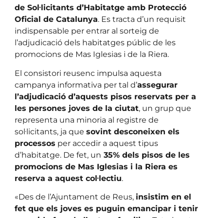
de Sol·licitants d’Habitatge amb Protecció
Oficial de Catalunya
. Es tracta d’un requisit
indispensable per entrar al sorteig de
l’adjudicació dels habitatges públic de les
promocions de Mas Iglesias i de la Riera.
El consistori reusenc impulsa aquesta
campanya informativa per tal d’
assegurar
l’adjudicació d’aquests pisos reservats per a
les persones joves de la ciutat
, un grup que
representa una minoria al registre de
sol·licitants, ja que
sovint desconeixen els
processos
per accedir a aquest tipus
d’habitatge. De fet, un
35% dels pisos de les
promocions de Mas Iglesias i la Riera es
reserva a aquest col·lectiu
.
«Des de l’Ajuntament de Reus,
insistim en el
fet que els joves es puguin emancipar i tenir