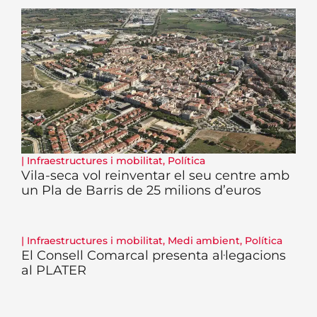
|
Infraestructures i mobilitat
,
Política
Vila-seca vol reinventar el seu centre amb
un Pla de Barris de 25 milions d’euros
|
Infraestructures i mobilitat
,
Medi ambient
,
Política
El Consell Comarcal presenta al·legacions
al PLATER