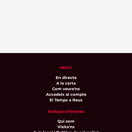
Mira’t
En directe
A la carta
Com veure'ns
Accedeix al compte
El Temps a Reus
Enllaços d’interès
Qui som
Visita'ns