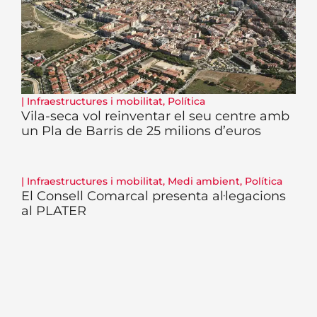
|
Infraestructures i mobilitat
,
Política
Vila-seca vol reinventar el seu centre amb
un Pla de Barris de 25 milions d’euros
|
Infraestructures i mobilitat
,
Medi ambient
,
Política
El Consell Comarcal presenta al·legacions
al PLATER