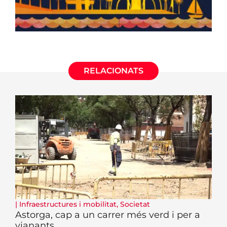
RELACIONATS
|
Infraestructures i mobilitat
,
Societat
Astorga, cap a un carrer més verd i per a
vianants