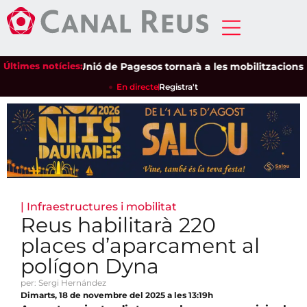
Últimes notícies:
Unió de Pagesos tornarà a les mobilitzacions per d
En directe
Registra't
|
Infraestructures i mobilitat
Reus habilitarà 220
places d’aparcament al
polígon Dyna
per: Sergi Hernández
Dimarts, 18 de novembre del 2025 a les 13:19h