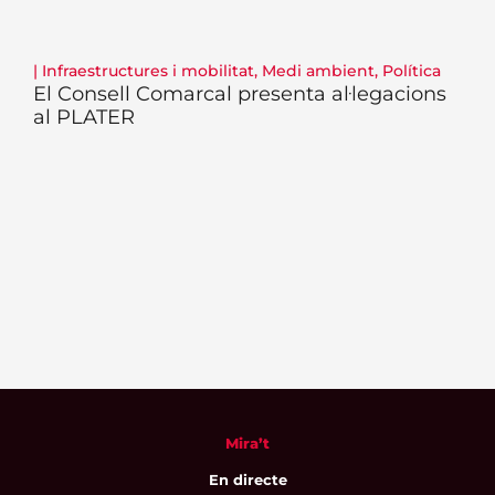
|
Infraestructures i mobilitat
,
Medi ambient
,
Política
El Consell Comarcal presenta al·legacions
al PLATER
Mira’t
En directe