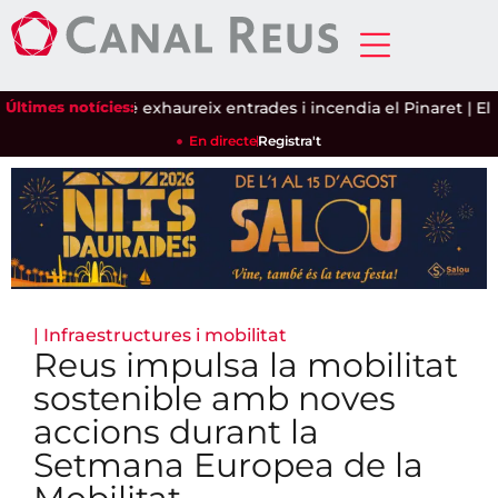
 de secà
Últimes notícies:
|
Siloë exhaureix entrades i incendia el Pinaret
|
El Re
En directe
Registra't
|
Infraestructures i mobilitat
Reus impulsa la mobilitat
sostenible amb noves
accions durant la
Setmana Europea de la