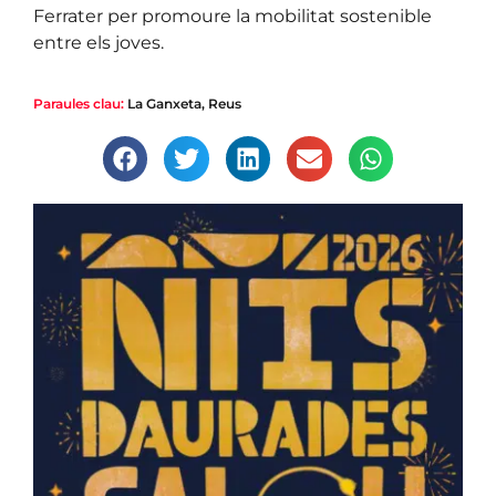
Ferrater per promoure la mobilitat sostenible
entre els joves.
Paraules clau:
La Ganxeta
,
Reus