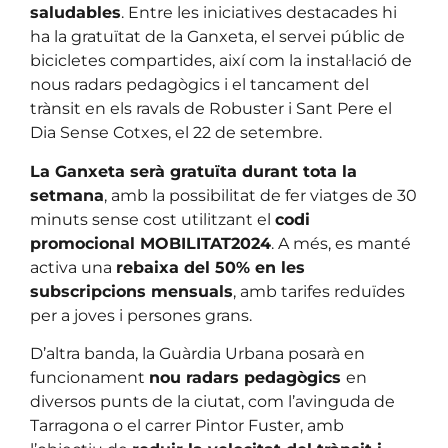
saludables
. Entre les iniciatives destacades hi
ha la gratuïtat de la Ganxeta, el servei públic de
bicicletes compartides, així com la instal·lació de
nous radars pedagògics i el tancament del
trànsit en els ravals de Robuster i Sant Pere el
Dia Sense Cotxes, el 22 de setembre.
La Ganxeta serà gratuïta durant tota la
setmana
, amb la possibilitat de fer viatges de 30
minuts sense cost utilitzant el
codi
promocional MOBILITAT2024
. A més, es manté
activa una
rebaixa del 50% en les
subscripcions mensuals
, amb tarifes reduïdes
per a joves i persones grans.
D’altra banda, la Guàrdia Urbana posarà en
funcionament
nou radars pedagògics
en
diversos punts de la ciutat, com l’avinguda de
Tarragona o el carrer Pintor Fuster, amb