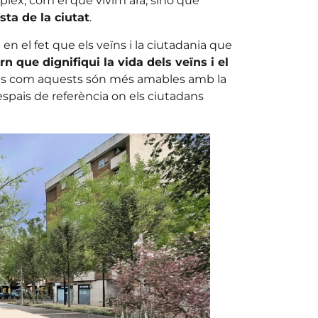
lex, com el que vivim ara, sinó que
esta de la ciutat
.
 en el fet que els veïns i la ciutadania que
rn que dignifiqui la vida dels veïns i el
ais com aquests són més amables amb la
spais de referència on els ciutadans