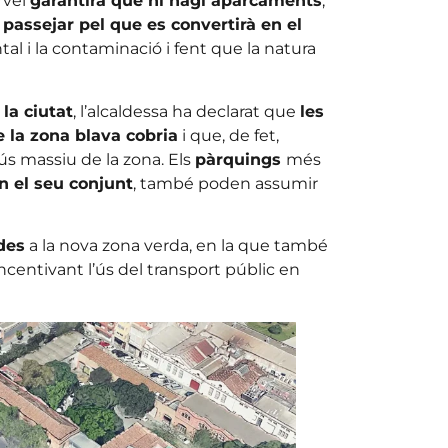
ervei
garantirà que hi hagi aparcaments
,
n
passejar pel que es convertirà en el
al i la contaminació i fent que la natura
la ciutat
, l’alcaldessa ha declarat que
les
la zona blava cobria
i que, de fet,
ús massiu de la zona. Els
pàrquings
més
 el seu conjunt
, també poden assumir
des
a la nova zona verda, en la que també
ncentivant l’ús del transport públic en