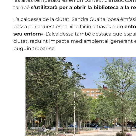
les altes temperatures en un context climàtic comp
també
s’utilitzarà per a obrir la biblioteca a la r
L’alcaldessa de la ciutat, Sandra Guaita, posa èmfasi
passa per aquest espai «ho facin a través d’un
ento
seu entorn
«. L’alcaldessa també destaca que esp
ciutat, reduint impacte mediambiental, generant e
puguin trobar-se.