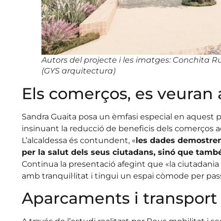
Autors del projecte i les imatges: Conchita Ru
(GYS arquitectura)
Els comerços, es veuran 
Sandra Guaita posa un èmfasi especial en aquest p
insinuant la reducció de beneficis dels comerços ad
L’alcaldessa és contundent, «
les dades demostren
per la salut dels seus ciutadans, sinó que també
Continua la presentació afegint que «la ciutadan
amb tranquil·litat i tingui un espai còmode per pas
Aparcaments i transport