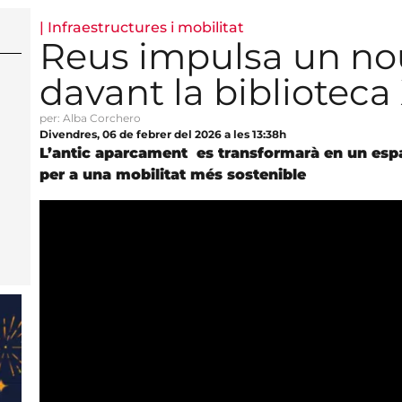
|
Infraestructures i mobilitat
Reus impulsa un no
davant la bibliotec
per: Alba Corchero
Divendres, 06 de febrer del 2026 a les 13:38h
L’antic aparcament es transformarà en un espai
per a una mobilitat més sostenible