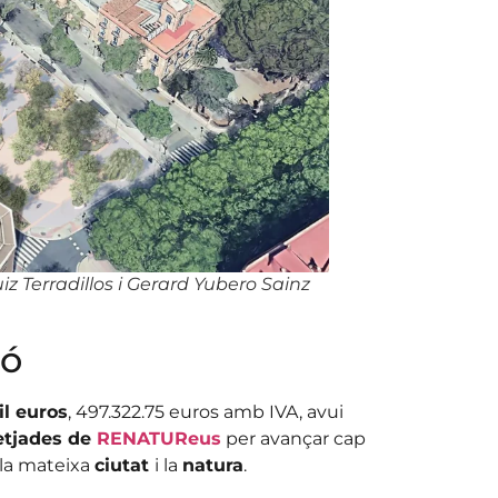
iz Terradillos i Gerard Yubero Sainz
ió
il euros
, 497.322.75 euros amb IVA, avui
etjades de
RENATUReus
per avançar cap
la mateixa
ciutat
i la
natura
.