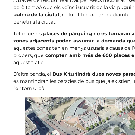
A través de l’estudi realitzat per Reus mobilitat i s
però també que els veïns i usuaris de la via pugui
pulmó de la ciutat
, reduint l’impacte mediambient
penetri a la ciutat.
Tot i que les
places de pàrquing no es tornaran a 
zones adjacents poden assumir la demanda que 
aquestes zones tenien menys usuaris a causa de l’
propers, que
compten amb més de 600 places en
aquest tràfic.
D’altra banda, el
Bus X tu tindrà dues noves para
es mantindran les parades de bus que ja existien, i
l’entorn urbà.